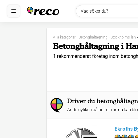
Vad söker du?
Alla kategorier
›
Betonghåltagning
›
Stockholms län
Betonghåltagning i Ha
1 rekommenderat företag inom betongh
Driver du betonghåltagn
Är du nyfiken på hur din firma kan bli 
Ekroths B