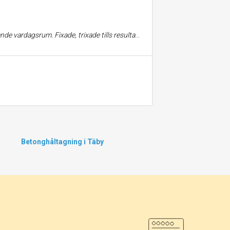
sultatet blev som sprillans nytt, strålande stjärnor rakt igenom⭐️!
Betonghåltagning i Täby