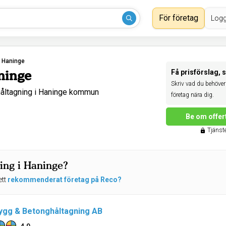
För företag
Logg
›
Haninge
ninge
Få prisförslag, 
Skriv vad du behöver 
åltagning i Haninge kommun
företag nära dig.
Be om offer
Tjänste
ing i Haninge?
ett
rekommenderat företag på Reco?
ygg & Betonghåltagning AB