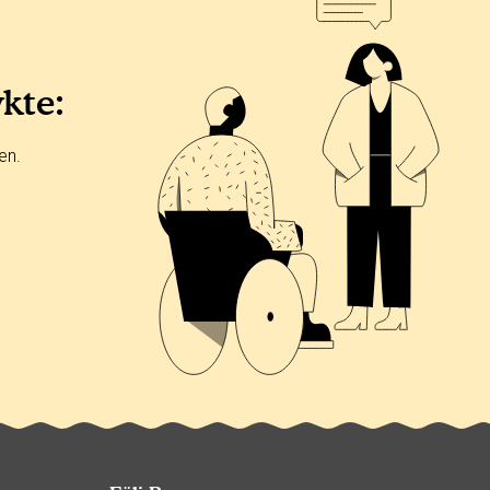
ykte:
en.