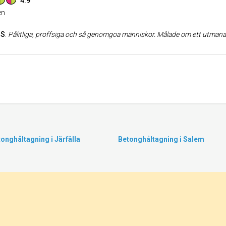
4.9
n
 S
:
Pålitliga, proffsiga och så genomgoa människor. Målade om ett utmanande vardagsrum. Fixade, trixade tills re
onghåltagning i Järfälla
Betonghåltagning i Salem