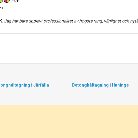
4.9
n
K
:
Jag har bara upplevt professionalitet av högsta rang, vänlighet och nytänkande i samband med bl.a. dränering av en svår tomt, samt terassbygge och grävande av stora stenkistor. Även stor markberedning och 
onghåltagning i Järfälla
Betonghåltagning i Haninge