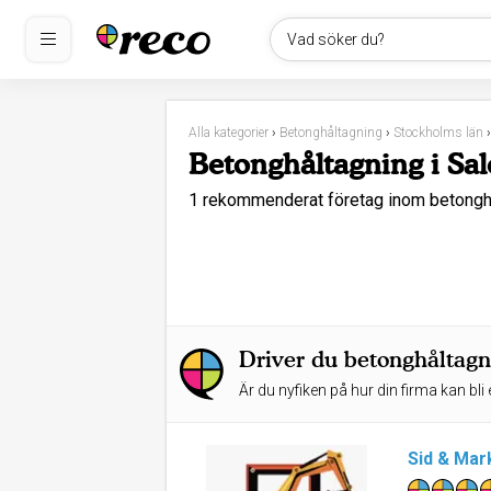
Vad söker du?
Alla kategorier
›
Betonghåltagning
›
Stockholms län
Betonghåltagning i Sa
1 rekommenderat företag inom betongh
Driver du betonghåltagn
Är du nyfiken på hur din firma kan bli 
Sid & Mar