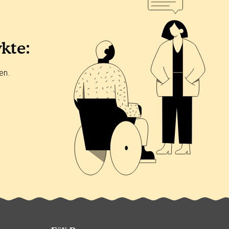
ykte:
en.