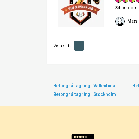
34
omdöme
Mats 
Visa sida:
1
Betonghåltagning i Vallentuna
Bet
Betonghåltagning i Stockholm