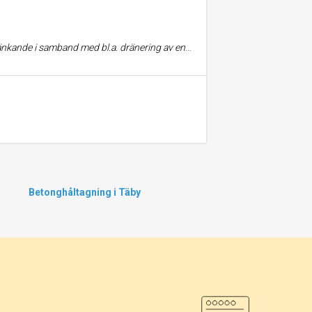
grävarbete för plantering av träd och buskar. Sammantaget har företaget levt upp till alla mina förväntningar samt mycket mer.
Betonghåltagning i Täby