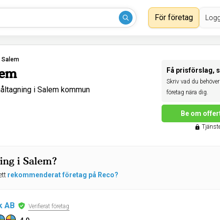
För företag
Logg
›
Salem
lem
Få prisförslag, 
Skriv vad du behöver 
åltagning i Salem kommun
företag nära dig.
Be om offer
Tjänste
ing i Salem?
ett
rekommenderat företag på Reco?
k AB
Verifierat företag