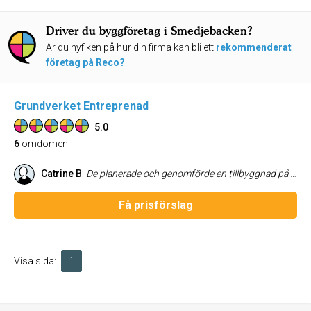
Driver du byggföretag i Smedjebacken?
Är du nyfiken på hur din firma kan bli ett
rekommenderat
företag på Reco?
Grundverket Entreprenad
5.0
6
omdömen
Catrine B
:
De planerade och genomförde en tillbyggnad på vårt hus. Hela processen från första dialogen till byggandet och slutförandet var mycket väl genomfört. I regelbundna byggmöten kände vi oss delaktiga och fick goda råd när det gällde att ta beslut i materialval, design mm. Proffsigt genomförande med hög kvalitet.
Få prisförslag
Visa sida:
1