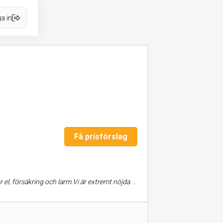
a in
Få prisförslag
 extremt nöjda med deras service och kan varmt rekommendera dem!