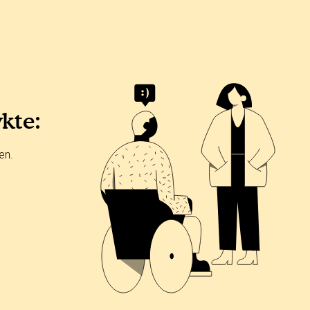
ykte:
en.