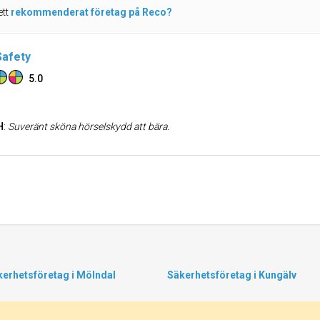
ett
rekommenderat företag på Reco?
Safety
5.0
H
:
Suveränt sköna hörselskydd att bära.
kerhetsföretag i Mölndal
Säkerhetsföretag i Kungälv