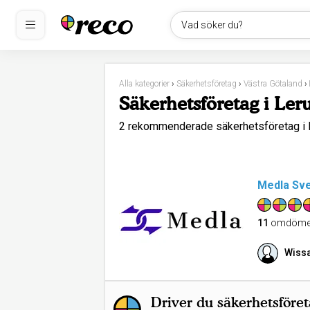
Vad söker du?
Alla kategorier
›
Säkerhetsföretag
›
Västra Götaland
›
Säkerhetsföretag i Le
2 rekommenderade säkerhetsföretag 
Medla Sve
11
omdöme
Wiss
Driver du säkerhetsföre