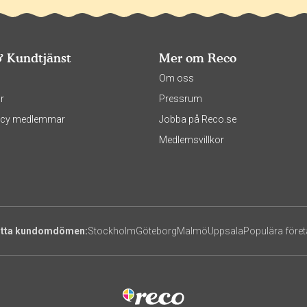
& Kundtjänst
Mer om Reco
s
Om oss
r
Pressrum
olicy medlemmar
Jobba på Reco.se
Medlemsvillkor
itta kundomdömen:
Stockholm
Göteborg
Malmö
Uppsala
Populära före