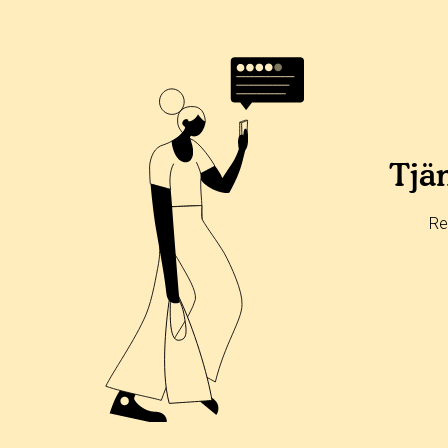
Tjän
Re