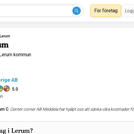
För företag
Logg
Lerum
rum
i Lerum kommun
rige AB
5.0
n
am C
:
Center corner AB Meddela har hjälpt oss att sänka våra kostnader för el, försäkring och larm.Vi är
tag i Lerum?