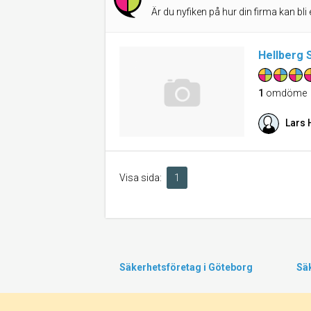
Är du nyfiken på hur din firma kan bli 
Hellberg 
1
omdöme
Lars 
Visa sida:
1
Säkerhetsföretag i Göteborg
Sä