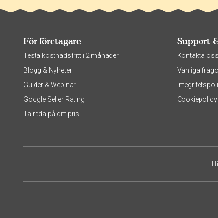
För företagare
Support 
Testa kostnadsfritt i 2 månader
Kontakta os
Blogg & Nyheter
Vanliga frågo
Guider & Webinar
Integritetsp
Google Seller Rating
Cookiepolicy
Ta reda på ditt pris
H