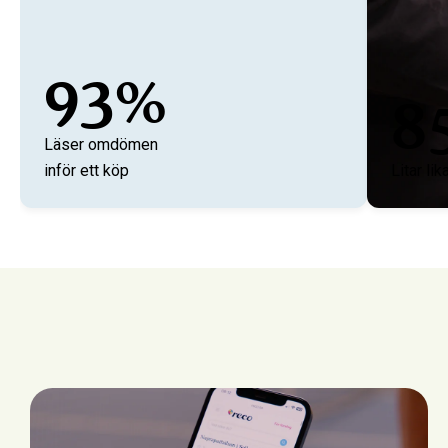
93%
8
Läser omdömen
inför ett köp
Litar l