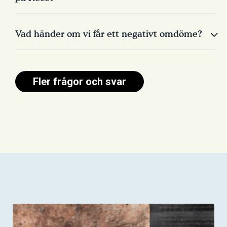
Vad händer om vi får ett negativt omdöme?
Fler frågor och svar
1. "Okontrollerat omdöme"
det innehåller rasistiskt, sexistiskt eller kränkande
innehåll, eller personangrepp
2. "Omdöme från inbjuden kund"
personen som lämnat omdömet inte har haft någon
kundrelation till företaget