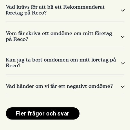
Vad krävs för att bli ett Rekommenderat
företag på Reco?
Vem får skriva ett omdöme om mitt företag
på Reco?
Läs mer om utmärkelsen här:
Kan jag ta bort omdömen om mitt företag på
https://www.reco.se/foretag/rekommenderat-foretag
Reco?
Vad händer om vi får ett negativt omdöme?
Fler frågor och svar
1. "Okontrollerat omdöme"