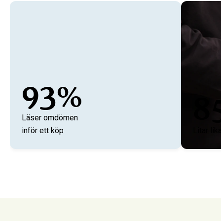
93%
8
Läser omdömen
inför ett köp
Litar l