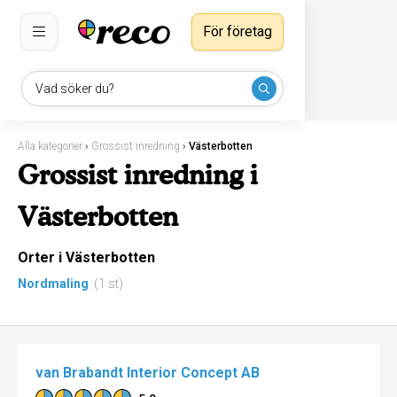
För företag
Vad söker du?
Alla kategorier
›
Grossist inredning
›
Västerbotten
Grossist inredning i
Västerbotten
Orter i Västerbotten
Nordmaling
(1 st)
van Brabandt Interior Concept AB