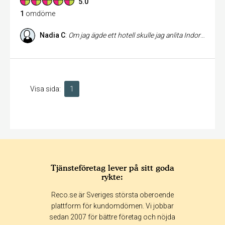
5.0
1
omdöme
Nadia C
:
Om jag ägde ett hotell skulle jag anlita Indori som inredare. Indori säljer ett helhetskoncept. Stilen är asiatisk, här hittar du stora, gedigna trämöbler, väggdekorationer för hem med rymd och högt i tak. Vackra kuddar i skimrande tyger, lampor och lyktor av de mer unika slagen. Kort och gott så kan man säga att om du är ute efter något unikt, om du vill vara ensam om något så får du inte missa Indori. Det enda negativa är att priserna ligger i den övre klassen, men dem får ändå bästa betyget eftersom utbudet är stort, personalen är kunnig och inspirationen är ju gratis.
Visa sida:
1
Tjänsteföretag lever på sitt goda
rykte:
Reco.se är Sveriges största oberoende
plattform för kundomdömen. Vi jobbar
sedan 2007 för bättre företag och nöjda