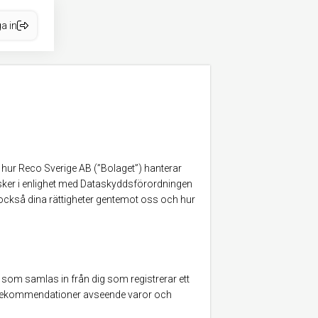
a in
 hur Reco Sverige AB (”Bolaget”) hanterar
 sker i enlighet med Dataskyddsförordningen
r också dina rättigheter gentemot oss och hur
som samlas in från dig som registrerar ett
p rekommendationer avseende varor och