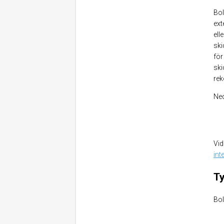
Bol
ext
ell
ski
för
ski
rek
Ned
Vid
int
Ty
Bol