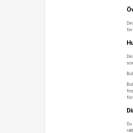
Öv
Din
för
Hu
Din
som
Bol
Bol
för
för
Di
Du 
rät