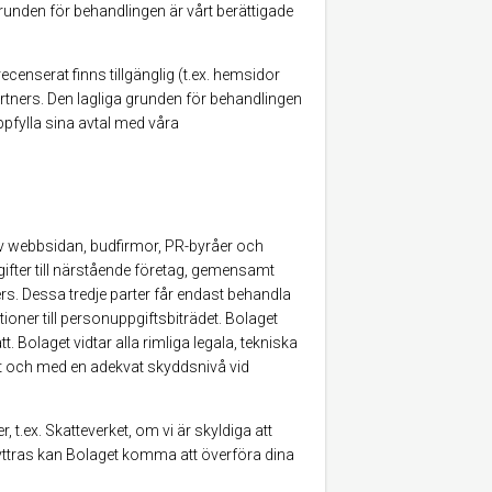
runden för behandlingen är vårt berättigade
enserat finns tillgänglig (t.ex. hemsidor
tners. Den lagliga grunden för behandlingen
uppfylla sina avtal med våra
av webbsidan, budfirmor, PR-byråer och
fter till närstående företag, gemensamt
rs. Dessa tredje parter får endast behandla
oner till personuppgiftsbiträdet. Bolaget
t. Bolaget vidtar alla rimliga legala, tekniska
ert och med en adekvat skyddsnivå vid
t.ex. Skatteverket, om vi är skyldiga att
 avyttras kan Bolaget komma att överföra dina