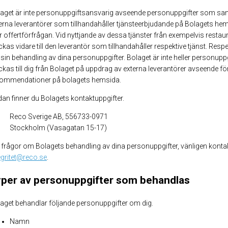
aget är inte personuppgiftsansvarig avseende personuppgifter som sam
erna leverantörer som tillhandahåller tjänsteerbjudande på Bolagets he
er offertförfrågan. Vid nyttjande av dessa tjänster från exempelvis resta
ckas vidare till den leverantör som tillhandahåller respektive tjänst. Res
 sin behandling av dina personuppgifter. Bolaget är inte heller personu
ckas till dig från Bolaget på uppdrag av externa leverantörer avseende fö
ommendationer på bolagets hemsida.
an finner du Bolagets kontaktuppgifter.
Reco Sverige AB, 556733-0971
Stockholm (Vasagatan 15-17)
 frågor om Bolagets behandling av dina personuppgifter, vänligen kon
egritet@reco.se
.
per av personuppgifter som behandlas
aget behandlar följande personuppgifter om dig.
Namn