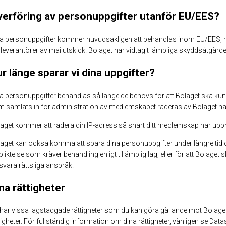
erföring av personuppgifter utanför EU/EES?
a personuppgifter kommer huvudsakligen att behandlas inom EU/EES, m
 leverantörer av mailutskick. Bolaget har vidtagit lämpliga skyddsåtgärd
r länge sparar vi dina uppgifter?
a personuppgifter behandlas så länge de behövs för att Bolaget ska kun
 samlats in för administration av medlemskapet raderas av Bolaget nä
aget kommer att radera din IP-adress så snart ditt medlemskap har upp
aget kan också komma att spara dina personuppgifter under längre tid om
pliktelse som kräver behandling enligt tillämplig lag, eller för att Bolaget 
svara rättsliga anspråk.
na rättigheter
har vissa lagstadgade rättigheter som du kan göra gällande mot Bolage
tigheter. För fullständig information om dina rättigheter, vänligen se Da