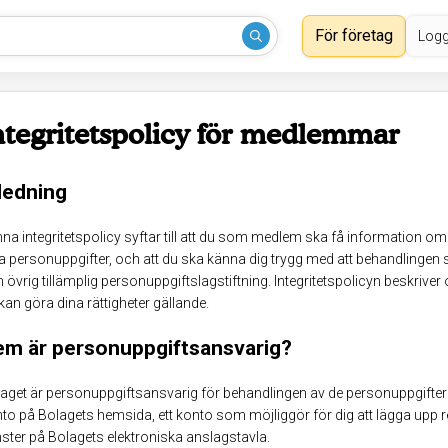
För företag
Logg
ntegritetspolicy för medlemmar
ledning
na integritetspolicy syftar till att du som medlem ska få information om
a personuppgifter, och att du ska känna dig trygg med att behandlingen
 övrig tillämplig personuppgiftslagstiftning. Integritetspolicyn beskrive
kan göra dina rättigheter gällande.
m är personuppgiftsansvarig?
aget är personuppgiftsansvarig för behandlingen av de personuppgifter 
to på Bolagets hemsida, ett konto som möjliggör för dig att lägga up
nster på Bolagets elektroniska anslagstavla.