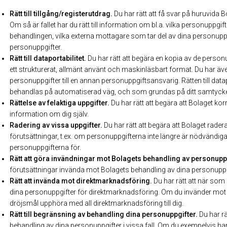
Rätt till tillgång/registerutdrag.
Du har rätt att få svar på huruvida 
Om så är fallet har du rätt till information om bl.a. vilka personup
behandlingen, vilka externa mottagare som tar del av dina personuppg
personuppgifter.
Rätt till dataportabilitet.
Du har rätt att begära en kopia av de personu
ett strukturerat, allmänt använt och maskinläsbart format. Du har äve
personuppgifter till en annan personuppgiftsansvarig. Rätten till data
behandlas på automatiserad väg, och som grundas på ditt samtycke ell
Rättelse av felaktiga uppgifter.
Du har rätt att begära att Bolaget korr
information om dig själv.
Radering av vissa uppgifter.
Du har rätt att begära att Bolaget rade
förutsättningar, t.ex. om personuppgifterna inte längre är nödvändi
personuppgifterna för.
Rätt att göra invändningar mot Bolagets behandling av personuppg
förutsättningar invända mot Bolagets behandling av dina personuppg
Rätt att invända mot direktmarknadsföring.
Du har rätt att när som
dina personuppgifter för direktmarknadsföring. Om du invänder mot
dröjsmål upphöra med all direktmarknadsföring till dig.
Rätt till begränsning av behandling dina personuppgifter.
Du har rä
behandling av dina personuppgifter i vissa fall. Om du exempelvis har 