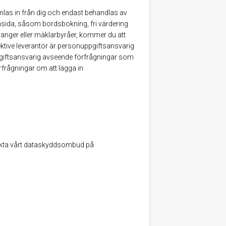
las in från dig och endast behandlas av
msida, såsom bordsbokning, fri värdering
uranger eller mäklarbyråer, kommer du att
pektive leverantör är personuppgiftsansvarig
ppgiftsansvarig avseende förfrågningar som
rfrågningar om att lägga in
takta vårt dataskyddsombud på