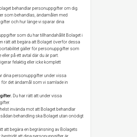
Bolaget behandlar personuppgifter om dig.
pgifter som behandlas, ändamålen med
ifter och hur länge vi sparar dina
ppgifter som du har tillhandahållit Bolaget i
n rätt att begära att Bolaget överför dessa
portabilitet gäller för personuppgifter som
er på ett avtal där du är part.
igerar felaktig eller icke komplett
rar dina personuppgifter under vissa
ga för det ändamål som vi samlade in
ifter.
Du har rätt att under vissa
ifter.
 helst invända mot att Bolaget behandlar
 sådan behandling ska Bolaget utan onödigt
tt att begära en begränsning av Bolagets
bestridit att dina personuppgifter är