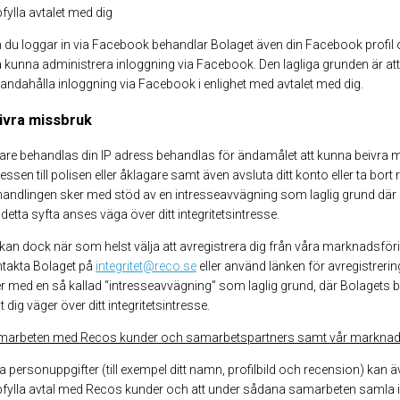
fylla avtalet med dig
du loggar in via Facebook behandlar Bolaget även din Facebook profil 
 kunna administrera inloggning via Facebook. Den lagliga grunden är att
lhandahålla inloggning via Facebook i enlighet med avtalet med dig.
ivra missbruk
are behandlas din IP adress behandlas för ändamålet att kunna beivra 
essen till polisen eller åklagare samt även avsluta ditt konto eller ta bo
andlingen sker med stöd av en intresseavvägning som laglig grund där B
 detta syfta anses väga över ditt integritetsintresse.
kan dock när som helst välja att avregistrera dig från våra marknadsförin
takta Bolaget på
integritet@reco.se
eller använd länken för avregistreri
r med en så kallad “intresseavvägning” som laglig grund, där Bolagets b
 dig väger över ditt integritetsintresse.
marbeten med Recos kunder och samarbetspartners samt vår marknad
a personuppgifter (till exempel ditt namn, profilbild och recension) kan
fylla avtal med Recos kunder och att under sådana samarbeten samla i