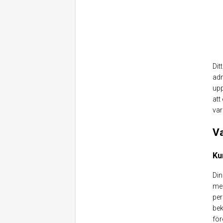
Dit
adm
upp
att
var
Va
Ku
Din
med
per
bek
för