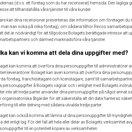
dernas (d.v.s. ett företag som du har recenserat) hemsida. Den lagliga g
resse att tillhandahålla våra tjänster till våra kunder.
are kan dina recensioner presenteras där information om företagen du rec
 man kan söka på olika företag), om sådana tillhör Recos samarbetspar
att det är nödvändigt för att tillgodose Bolagets berättigade intresse att 
arbetspartners och därmed marknadsföra våra tjänster.
lka kan vi komma att dela dina uppgifter med?
aget kan komma att överföra dina personuppgifter till administratörer 
temleverantörer. Bolaget kan även komma att överföra dina personuppgi
rda företag, franchisetagare och licenstagare, samt till samarbetspartne
a personuppgifter å Bolagets vägnar och i enlighet med Bolagets instrukti
låter inte att tredje parter använder dina personuppgifter på något annat sät
 organisatoriska åtgärder för att säkerställa att din data hanteras säk
rföring till eller delning med sådana utvalda tredje parter.
aget kan också komma att lämna ut dina personuppgifter till myndigheter, 
a det enligt lag. För det fall att hela eller delar av Bolagets verksamhet
sonuppgifter till en potentiell köpare av verksamheten.