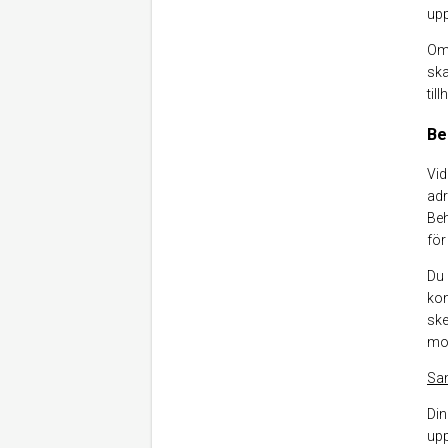
upp
Om 
ska
til
Be
Vid
adr
Beh
för
Du 
kon
ske
mot
Sa
Din
upp