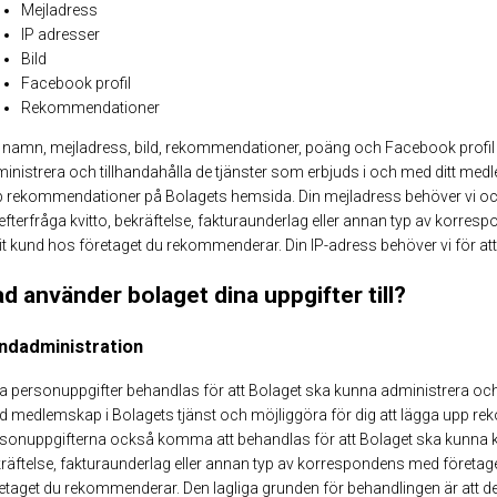
Mejladress
IP adresser
Bild
Facebook profil
Rekommendationer
t namn, mejladress, bild, rekommendationer, poäng och Facebook profil 
inistrera och tillhandahålla de tjänster som erbjuds i och med ditt medl
 rekommendationer på Bolagets hemsida. Din mejladress behöver vi ocks
 efterfråga kvitto, bekräftelse, fakturaunderlag eller annan typ av korre
it kund hos företaget du rekommenderar. Din IP-adress behöver vi för att
d använder bolaget dina uppgifter till?
ndadministration
a personuppgifter behandlas för att Bolaget ska kunna administrera och 
 medlemskap i Bolagets tjänst och möjliggöra för dig att lägga upp 
sonuppgifterna också komma att behandlas för att Bolaget ska kunna kont
räftelse, fakturaunderlag eller annan typ av korrespondens med företage
etaget du rekommenderar. Den lagliga grunden för behandlingen är att de