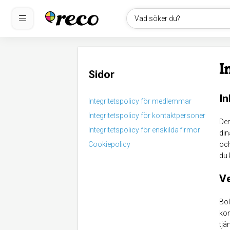
Vad söker du?
I
Sidor
In
Integritetspolicy för medlemmar
Integritetspolicy för kontaktpersoner
Den
Integritetspolicy för enskilda firmor
din
Cookiepolicy
och
du 
Ve
Bol
kon
tjä