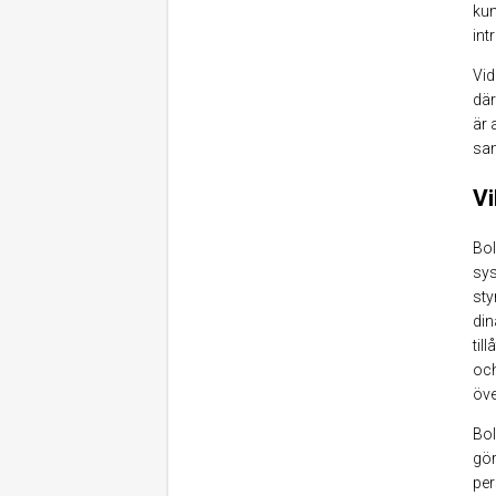
kun
int
Vid
där
är 
sam
Vi
Bol
sys
sty
din
til
och
öve
Bol
gör
per