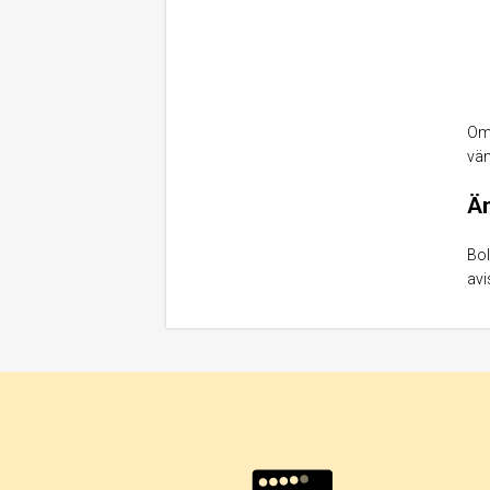
Om 
vän
Än
Bol
avi