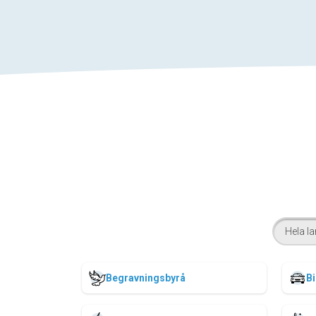
Hela la
Begravningsbyrå
Bi