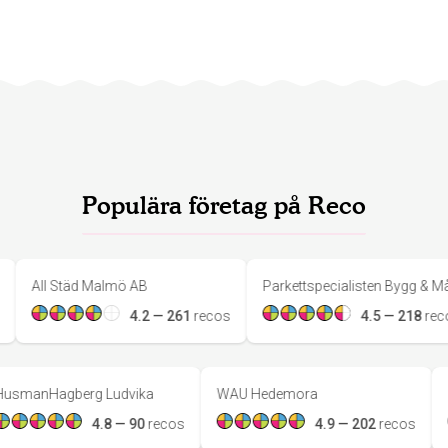
Populära företag på Reco
ll Städ Malmö AB
Parkettspecialisten Bygg & Måleri AB
4.2
—
261
reco
s
4.5
—
218
reco
s
HusmanHagberg Ludvika
WAU Hedemora
s
4.8
—
90
reco
s
4.9
—
202
reco