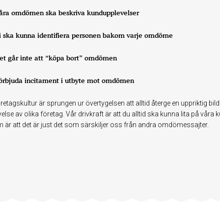
åra omdömen ska beskriva kundupplevelser
i ska kunna identifiera personen bakom varje omdöme
et går inte att “köpa bort” omdömen
örbjuda incitament i utbyte mot omdömen
retagskultur är sprungen ur övertygelsen att alltid återge en uppriktig bi
else av olika företag. Vår drivkraft är att du alltid ska kunna lita på 
 är att det är just det som särskiljer oss från andra omdömessajter.