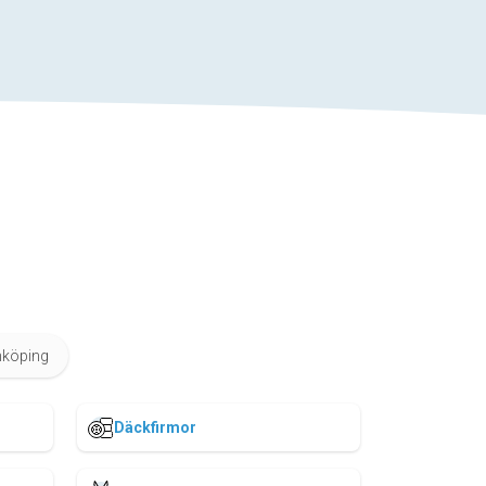
nköping
Däckfirmor