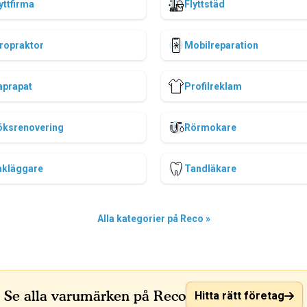
yttfirma
Flyttstäd
ropraktor
Mobilreparation
aprapat
Profilreklam
öksrenovering
Rörmokare
akläggare
Tandläkare
Alla kategorier på Reco »
Se alla varumärken på Reco
Hitta rätt företag