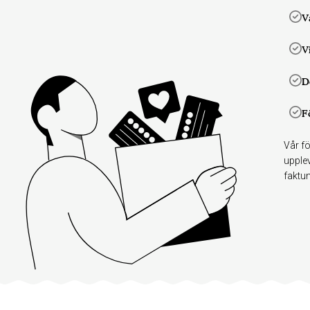
V
V
D
F
Vår fö
upplev
faktum