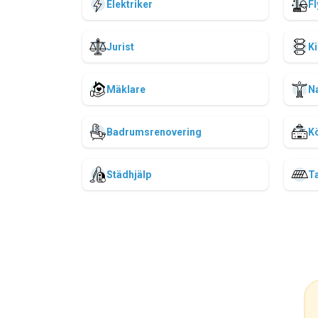
Elektriker
Fl
Jurist
Ki
Mäklare
N
Badrumsrenovering
K
Städhjälp
T