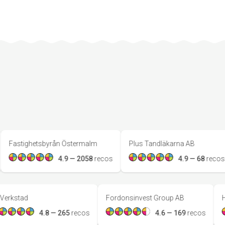
tighetsbyrån Östermalm
Plus Tandläkarna AB
A
4.9
—
2058
reco
s
4.9
—
68
reco
s
PA Verkstad
Fordonsinvest Group AB
4.8
—
265
reco
s
4.6
—
169
reco