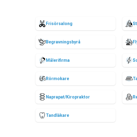
Frisörsalong
S
Begravningsbyrå
Fl
Målerifirma
So
Rörmokare
T
Naprapat/Kiropraktor
R
Tandläkare