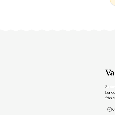
Va
Sedan
kundu
från st
V