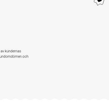
ld av kundernas
våra kundomdömen och