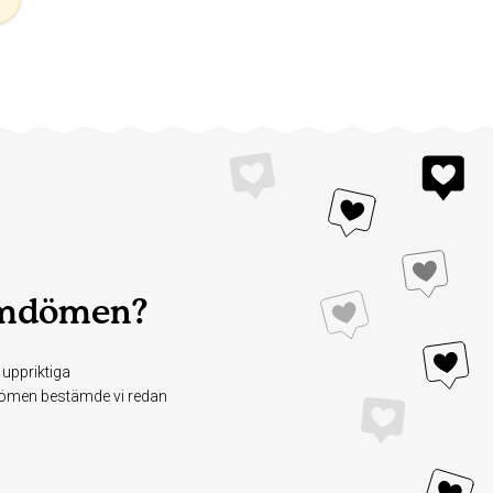
domdömen?
 uppriktiga
mdömen bestämde vi redan