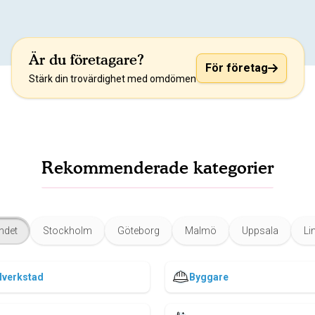
Är du företagare?
För företag
Stärk din trovärdighet med omdömen
Rekommenderade kategorier
ndet
Stockholm
Göteborg
Malmö
Uppsala
Li
lverkstad
Byggare