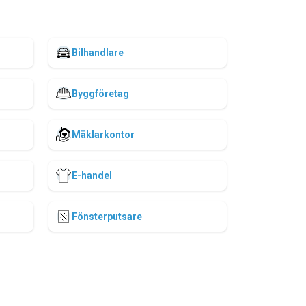
Bilhandlare
Byggföretag
Mäklarkontor
E-handel
Fönsterputsare