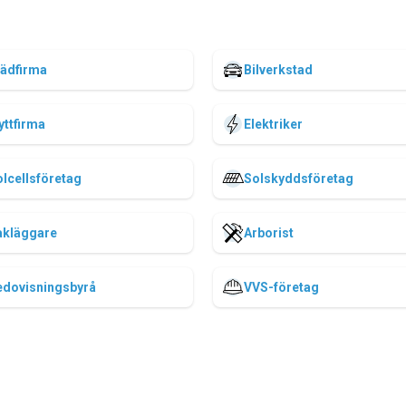
tädfirma
Bilverkstad
yttfirma
Elektriker
lcellsföretag
Solskyddsföretag
akläggare
Arborist
edovisningsbyrå
VVS-företag