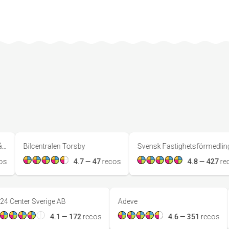
Bilcentralen Torsby
Svensk Fastighetsförmedling Malmköping
4.7
—
47
reco
s
4.8
—
427
reco
s
24 Center Sverige AB
Adeve
s
4.1
—
172
reco
s
4.6
—
351
re