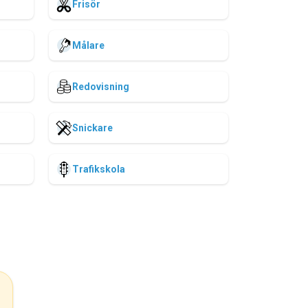
Frisör
Målare
Redovisning
Snickare
Trafikskola