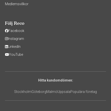
Medlemsvillkor
Följ Reco
Facebook
Instagram
LinkedIn
YouTube
Hitta kundomdömen:
Stockholm
Göteborg
Malmö
Uppsala
Populära företag