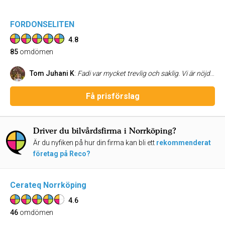
FORDONSELITEN
4.8
85
omdömen
Tom Juhani K
:
Fadi var mycket trevlig och saklig. Vi är nöjda med bilen. Ett par små fix men hoppas vi kan komma fram till en lösning ;). Rekommenderar starkt!
Få prisförslag
Driver du bilvårdsfirma i Norrköping?
Är du nyfiken på hur din firma kan bli ett
rekommenderat
företag på Reco?
Cerateq Norrköping
4.6
46
omdömen