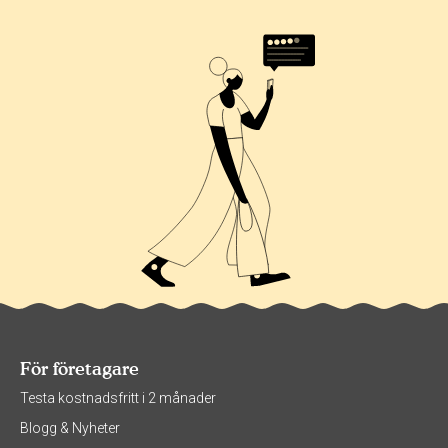
För företagare
Testa kostnadsfritt i 2 månader
Blogg & Nyheter