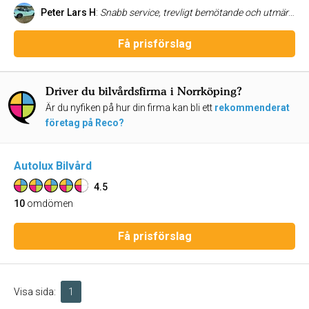
Peter Lars H
:
Snabb service, trevligt bemötande och utmärkt resultat efter både keramisk behandling och rekonditionering med vaxning. Kan verkligen rekommendera denna firma. Hälsningar Peter H
Få prisförslag
Driver du bilvårdsfirma i Norrköping?
Är du nyfiken på hur din firma kan bli ett
rekommenderat
företag på Reco?
Autolux Bilvård
4.5
10
omdömen
Få prisförslag
Visa sida:
1