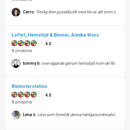
Carro
:
Trevlig liten pysselbutik med lite av allt inom skapande och kreativitet. Väldigt mycket pärlor, och priserna är bra!
Loftet, Hemslöjd & Bensin, Annika Wass
4.0
1
omdöme
tommy b
:
övervägande genuin hemslöjd inom de flesta katekorier med hög kvalitet,som finns attbeskåda och förvärva i ett tillika genuint handbyggt timmerloft i en naturskön del av öfvre klarälvsdalen.
Blomsterstation
4.0
1
omdöme
Lena ö
:
Lena som förestår denna härliga kombination av gamla ting, växter, cafe & inredning i Alsters gamla station hon förtjänar all ära. En inspirationskälla. Ha en go sommar o höst// Kram Lena på AhA Noll512