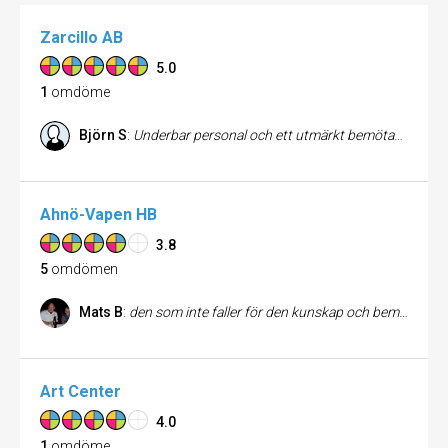
Zarcillo AB
5.0
1
omdöme
Björn S
:
Underbar personal och ett utmärkt bemötande, ett bättre ställe att inhandla sina slipsar på är svårt att finna. Har hittat vad jag sökt efter länge, en guldgruva för de som älskar slipsar.
Ahnö-Vapen HB
3.8
5
omdömen
Mats B
:
den som inte faller för den kunskap och bemötande man får hos ahnö har nog säregen självkänsla
Art Center
4.0
1
omdöme