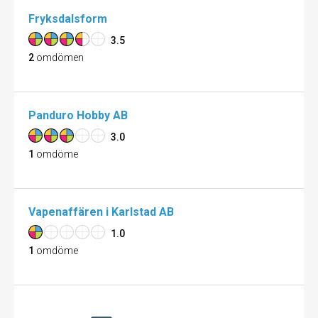
Fryksdalsform
3.5
2
omdömen
Panduro Hobby AB
3.0
1
omdöme
Vapenaffären i Karlstad AB
1.0
1
omdöme