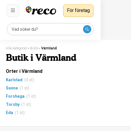
För företag
Vad söker du?
Alla kategorier
›
Butik
›
Värmland
Butik i Värmland
Orter i Värmland
Karlstad
(4 st)
Sunne
(1 st)
Forshaga
(1 st)
Torsby
(1 st)
Eda
(1 st)