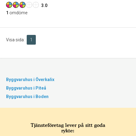
3.0
1
omdöme
Visa sida:
1
Byggvaruhus i Överkalix
Byggvaruhus i Piteå
Byggvaruhus i Boden
Tjänsteföretag lever på sitt goda
rykte: