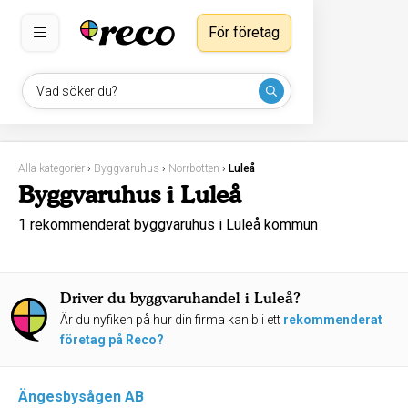
För företag
Vad söker du?
Alla kategorier
›
Byggvaruhus
›
Norrbotten
›
Luleå
Byggvaruhus i Luleå
1 rekommenderat byggvaruhus i Luleå kommun
Driver du byggvaruhandel i Luleå?
Är du nyfiken på hur din firma kan bli ett
rekommenderat
företag på Reco?
Ängesbysågen AB