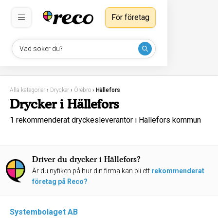
För företag
Vad söker du?
Alla kategorier
›
Drycker
›
Örebro
›
Hällefors
Drycker i Hällefors
1 rekommenderat dryckesleverantör i Hällefors kommun
Driver du drycker i Hällefors?
Är du nyfiken på hur din firma kan bli ett
rekommenderat
företag på Reco?
Systembolaget AB