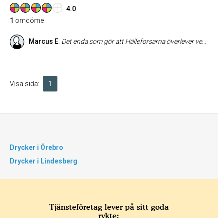
4.0
1
omdöme
Marcus E
:
Det enda som gör att Hälleforsarna överlever veckorna.
Visa sida:
1
Drycker i Örebro
Drycker i Lindesberg
Tjänsteföretag lever på sitt goda
rykte: