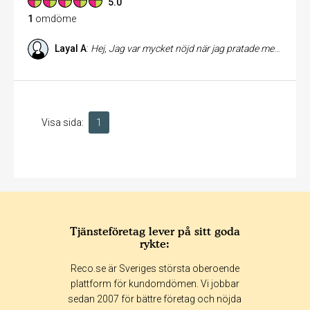
5.0
1
omdöme
Layal A
:
Hej, Jag var mycket nöjd när jag pratade med dig en och du är verkligen en trevlig kille. Fortsätt på samma sätt. Ha en trevlig dag/ Layal
Visa sida:
1
Tjänsteföretag lever på sitt goda
rykte:
Reco.se är Sveriges största oberoende
plattform för kundomdömen. Vi jobbar
sedan 2007 för bättre företag och nöjda