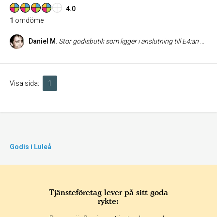
4.0
1
omdöme
Daniel M
:
Stor godisbutik som ligger i anslutning till E4:an mellan Luleå och Piteå, i Norrfjärden. 75 meter från avfart vid Statoil och OK/Q8. Har ett mycket brett sortiment, satsar mest på lösviktsgodis där hela 1000 sorter finns att tillgå.
Visa sida:
1
Godis i Luleå
Tjänsteföretag lever på sitt goda
rykte: