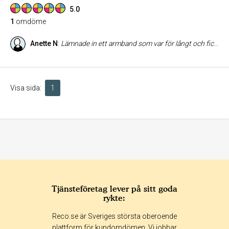
5.0
1
omdöme
Anette N
:
Lämnade in ett armband som var för långt och fick snabb och proffsig hjälp av trevlig personal. Dessutom hade de mycket fint i butiken som gjorde att man blir köpsugen.
Visa sida:
1
Tjänsteföretag lever på sitt goda
rykte:
Reco.se är Sveriges största oberoende
plattform för kundomdömen. Vi jobbar