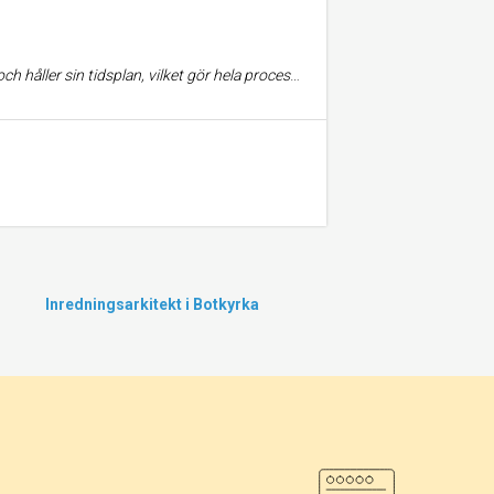
skt tilltalande och professionellt utfört – precis som vi önskade. Vi kan varmt rekommendera AY Renovations till alla som söker ett pålitligt och skickligt team.
Inredningsarkitekt i Botkyrka