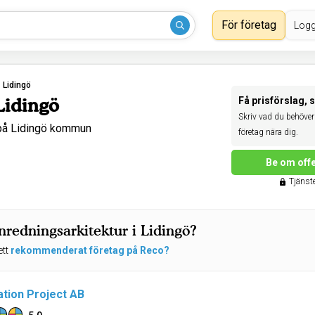
För företag
Logg
›
Lidingö
Lidingö
Få prisförslag, 
Skriv vad du behöver 
 på Lidingö kommun
företag nära dig.
Be om offe
Tjänste
nredningsarkitektur i Lidingö?
ett
rekommenderat företag på Reco?
tion Project AB