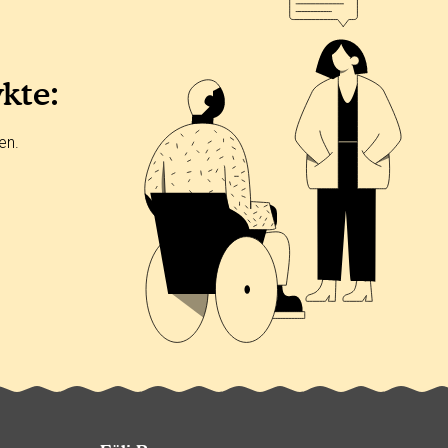
ykte:
en.