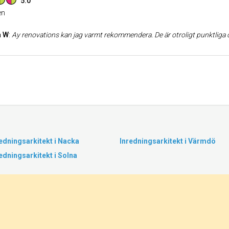
5.0
n
a W
:
Ay renovations kan jag varmt rekommendera. De är otroligt punktliga och håller sin tidsplan, vilket gör hela processen trygg och smidig. Arbetet utförs alltid noggrant och ordentligt, och det märks att de lägger stor vikt vid detaljer. Resultatet blev esteti
edningsarkitekt i Nacka
Inredningsarkitekt i Värmdö
edningsarkitekt i Solna