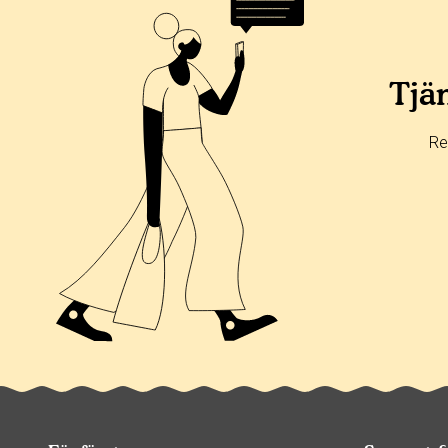
Tjän
Re