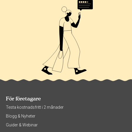
För företagare
Testa kostnadsfritt i 2 månader
Blogg & Nyheter
Guider & Webinar