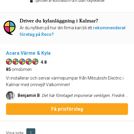
Tjänsten är kostnadsfri och utan förpliktelser
Driver du kylanläggning i Kalmar?
Är du nyfiken på hur din firma kan bli ett
rekommenderat
företag på Reco?
Acara Värme & Kyla
4.8
85
omdömen
Vi installerar och servar värmepumpar från Mitsubishi Electric i
Kalmar med omnejd! Välkommen!
Benjamin B
:
Det här företaget imponerar verkligen. Fredrik och Linus är inte bara proffsiga utan också trevliga och lätta att ha och göra med. De är punktliga, svarar snabbt, och deras arbete är både effektivt och noggrant. När projektet var över lämnade de en ordnad arbetsplats. Deras lyhördhet och smidighet gjorde hela processen enkel och behaglig. Installationen av värmepumpen gick smidigt, och nu njuter vi gott av resultatet. Dessutom är de hundvänliga, vilket är en bonus. Sammanfattningsvis överträffade de mina förväntningar. Helt nöjd och rekommenderar dem varmt!
Få prisförslag
Visa sida:
1