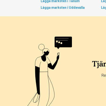
Lägga marksten i Tanum
Lä
Lägga marksten i Uddevalla
Lä
Tjän
Re