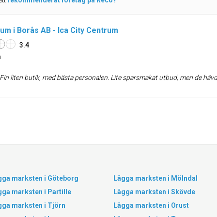
ett
rekommenderat företag på Reco?
rum i Borås AB - Ica City Centrum
3.4
n
Fin liten butik, med bästa personalen. Lite sparsmakat utbud, men de hävdar att priserna är desamma som systerbutikerna (tror nog det stämmer, men de varor dom väljer att ha i sortiment är kanske inte de billigaste alternativen). Manuell chark är praktiskt och extra mysigt
gga marksten i Göteborg
Lägga marksten i Mölndal
ga marksten i Partille
Lägga marksten i Skövde
gga marksten i Tjörn
Lägga marksten i Orust