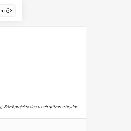
a in
t. Väldigt lyhörda! Jag fick kontakt med företaget via rekommendation och vill givetvis rekommendera vidare.