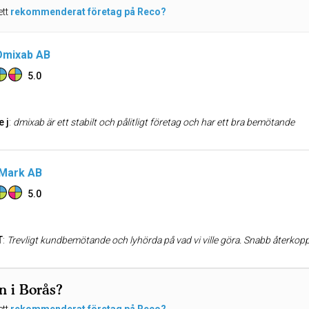
ett
rekommenderat företag på Reco?
Dmixab AB
5.0
e j
:
dmixab är ett stabilt och pålitligt företag och har ett bra bemötande
 Mark AB
5.0
T
:
Trevligt kundbemötande och lyhörda på vad vi ville göra. Snabb återkoppling på offertförfrågan och lätt att komma i kontakt med per telefon. Litet
n i Borås?