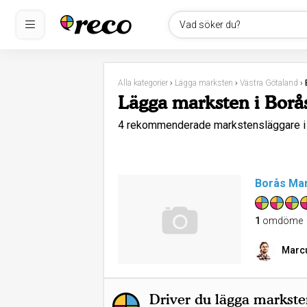
Vad söker du?
Alla kategorier
›
Lägga marksten
›
Västra Götaland
›
Lägga marksten i Borå
4 rekommenderade markstensläggare 
Borås Ma
1
omdöme
Marc
Driver du lägga markste