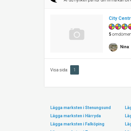
Är du nyfiken på hur din firma kan bli 
City Cent
5
omdöme
Nina
:
Visa sida:
1
Lägga marksten i Stenungsund
Lä
Lägga marksten i Härryda
Läg
Lägga marksten i Falköping
Lä