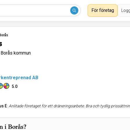
För företag
Logg
Borås
s
i Borås kommun
rkentreprenad AB
5.0
us E
:
Anlitade företaget för ett dräneringsarbete. Bra och tydlig prissättning. Såväl projektledaren och grävarna brydde sig mer om slutresultatet än om att få fakturera snabb
n i Borås?