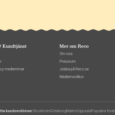
& Kundtjänst
Mer om Reco
s
Om oss
r
Pressrum
olicy medlemmar
Jobba på Reco.se
Medlemsvillkor
itta kundomdömen:
Stockholm
Göteborg
Malmö
Uppsala
Populära före