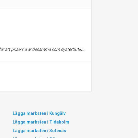
. Självskanningen funkar okej, men jag brukar vilja stå i "vanliga kassakön" när den inte är för lång, det är kul att prata lite kort med kassapersonalen då, hihi.
Lägga marksten i Kungälv
Lägga marksten i Tidaholm
Lägga marksten i Sotenäs