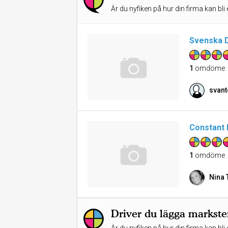
Är du nyfiken på hur din firma kan bli 
Svenska 
1
omdöme
svant
Constant
1
omdöme
Nina 
Driver du lägga markste