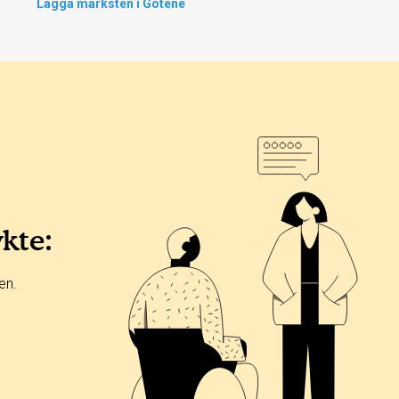
Lägga marksten i Götene
ykte:
en.