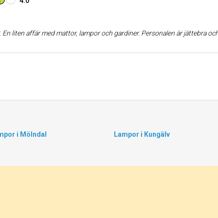
4.0
:
En liten affär med mattor, lampor och gardiner. Personalen är jättebra och hjälper gärna till. De hjälper dig med allt från att hitta rätt färg på din gardin till att sy upp dem
mpor i Mölndal
Lampor i Kungälv