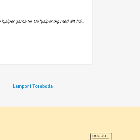
. Enda negativa är dess läge som ligger aningen utanför de andra affärerna men det är absolut värt resan!
Lampor i Töreboda