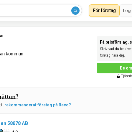
För företag
Logg
tan
Få prisförslag, 
Skriv vad du behöver 
ttan kommun
företag nära dig.
Be om 
Tjänste
hättan?
ett
rekommenderat företag på Reco?
sen 58878 AB