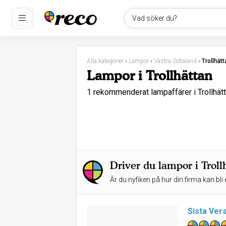
Vad söker du?
Alla kategorier
›
Lampor
›
Västra Götaland
›
Trollhät
Lampor i Trollhättan
1 rekommenderat lampaffärer i Trollhä
Driver du lampor i Troll
Är du nyfiken på hur din firma kan bli 
Sista Ver