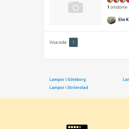
1
omdöme
Elin K
Visa sida:
1
Lampor i Göteborg
La
Lampor i Strömstad