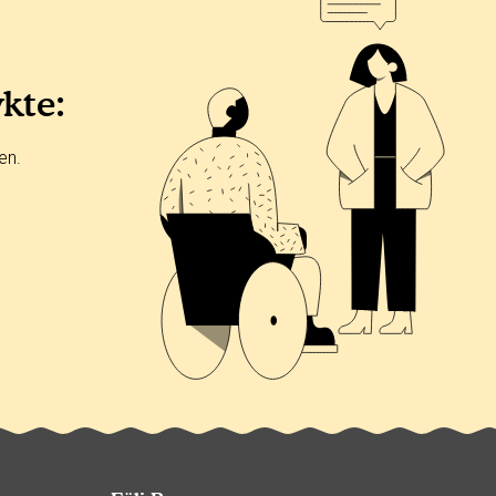
ykte:
en.