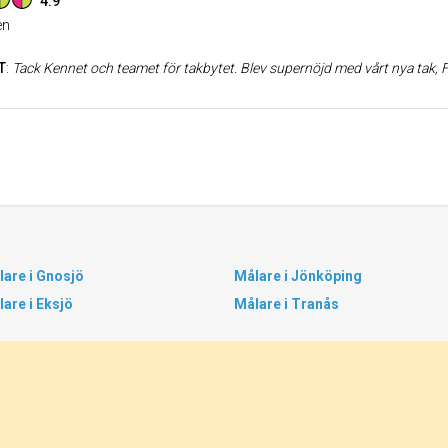
4.9
n
T
:
Tack Kennet och teamet för takbytet. Blev supernöjd med vårt nya tak, Finns absolut ingenting att klaga på. Rekommenderar Hildebrands tak och måleri starkt. Nästa projekt hos oss för dessa hantverkare blir panel byte p
are i Gnosjö
Målare i Jönköping
are i Eksjö
Målare i Tranås