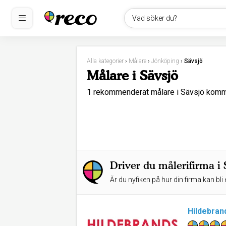
Vad söker du?
Alla kategorier
›
Målare
›
Jönköping
›
Sävsjö
Målare i Sävsjö
1 rekommenderat målare i Sävsjö kom
Driver du målerifirma i 
Är du nyfiken på hur din firma kan bli 
Hildebran