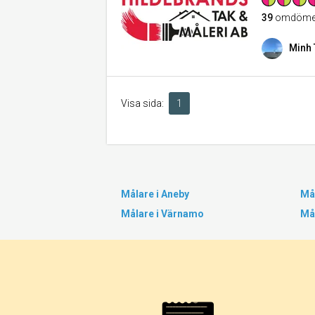
39
omdöme
Minh 
Visa sida:
1
Målare i Aneby
Mål
Målare i Värnamo
Mål