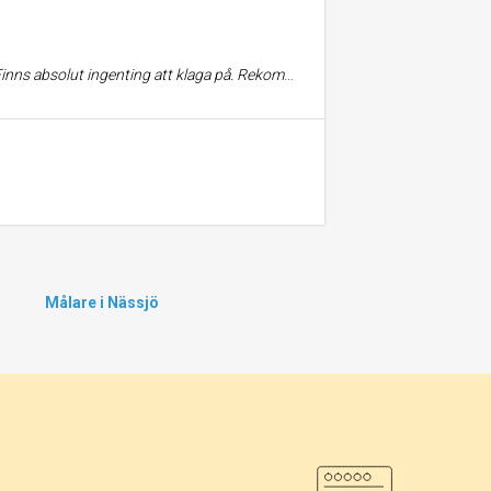
å en hel sida av utomhus panelerna samt riva en gammal dörr och bygga igen det. Kommer garanterat att blir supernöjd med det också.
Målare i Nässjö