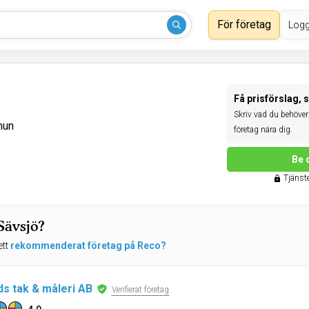
För företag
Logg
Få prisförslag, 
Skriv vad du behöver 
mun
företag nära dig.
Be 
Tjänste
Sävsjö?
ett
rekommenderat företag på Reco?
ds tak & måleri AB
Verifierat företag