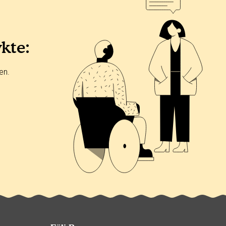
ykte:
en.