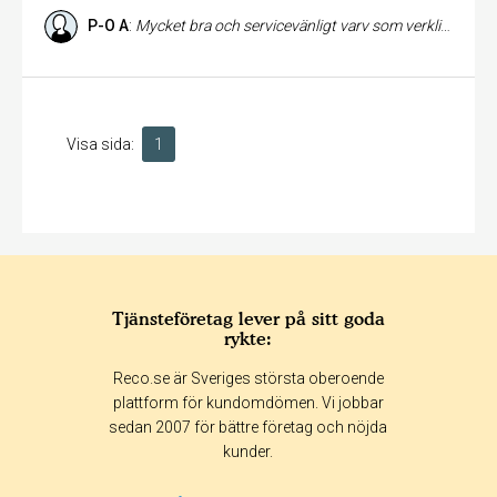
P-O A
:
Mycket bra och servicevänligt varv som verkligen kan rekommenderas både för service/reparationer och för upptagning/iläggning och vinterförvaring.
Visa sida:
1
Tjänsteföretag lever på sitt goda
rykte:
Reco.se är Sveriges största oberoende
plattform för kundomdömen. Vi jobbar
sedan 2007 för bättre företag och nöjda
kunder.