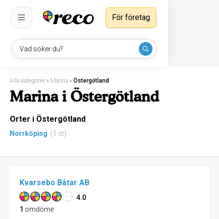
För företag
Vad söker du?
Alla kategorier
›
Marina
›
Östergötland
Marina i Östergötland
Orter i Östergötland
Norrköping
(1 st)
Kvarsebo Båtar AB
4.0
1
omdöme