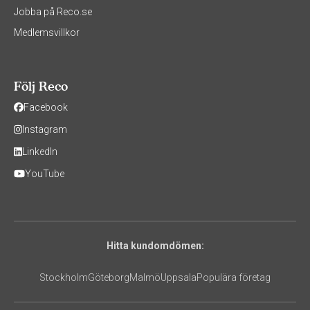
Jobba på Reco.se
Medlemsvillkor
Följ Reco
Facebook
Instagram
LinkedIn
YouTube
Hitta kundomdömen:
Stockholm
Göteborg
Malmö
Uppsala
Populära företag