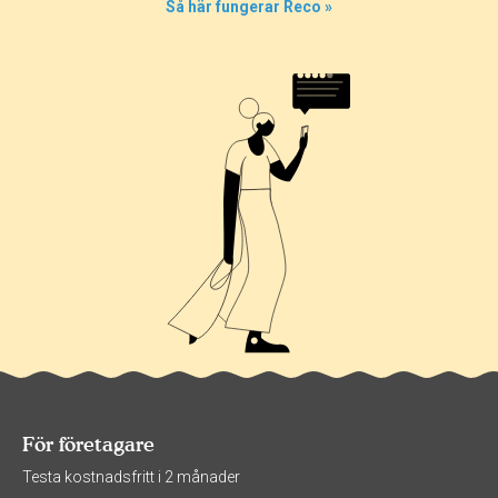
Så här fungerar Reco »
För företagare
Testa kostnadsfritt i 2 månader