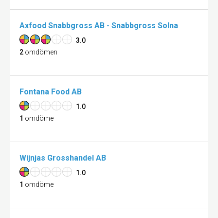
Axfood Snabbgross AB - Snabbgross Solna
3.0
2
omdömen
Fontana Food AB
1.0
1
omdöme
Wijnjas Grosshandel AB
1.0
1
omdöme