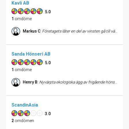
Kavli AB
5.0
1
omdöme
Markus C
:
Företagets låter en del av vinsten gå till välgörande ändamål, berömvärt! Mjukostfavoriten bjuder dessutom på fler smaker än någon kan hålla reda på, perfekt för campingen picnicen eller bara den lata studenten.
Sanda Hönseri AB
5.0
1
omdöme
Henry B
:
Nyvärpta ekologiska ägg av frigående höns, kan sockerkakan bli bättre?
ScandinAsia
3.0
2
omdömen