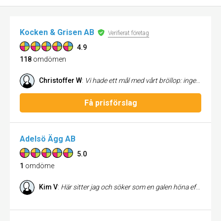
Kocken & Grisen AB
Verifierat företag
4.9
118
omdömen
Christoffer W
:
Vi hade ett mål med vårt bröllop: ingen gäst skulle behöva stanna på McDonald’s på vägen hem. Vi har varit på flera bröllop där man, trots en trerättersmiddag, gått därifrån hungrig. Den känslan ville vi inte att våra gäster skulle få. Maten var fantastiskt god, portionerna var generösa och ingen gick hungrig. Till och med släktens tonårskillar, som vanligtvis kan äta hur mycket som helst, blev mer än mätta, och det säger en hel del! Vi fick massor av beröm från våra gäster för hur god maten var. Det enda “klagomålet” vi hörde var att de hade ätit alldeles för mycket. 😄 Personalen var dessutom fantastisk, trevlig, professionell och det märktes verkligen att de älskar det de gör. Det gjorde hela upplevelsen ännu bättre. Stort tack för att ni gjorde vår bröllopsmiddag till en succé. Vi kan varmt rekommendera er!
Få prisförslag
Adelsö Ägg AB
5.0
1
omdöme
Kim V
:
Här sitter jag och söker som en galen höna efter en butik i närområdet som säljer Adelsöägg. Hemköpsbutiken där jag bor har nu bara deras eget märke, vilket jag inte vill påstå är fel på ngt sätt MEN varför dom verkar ha slutat ha Adelsö måste jag fråga vid nästa besök. Har precis ätit ett perfekt kokt ägg skivat på knäckebröd. Då det fortfarande var varmt och jag valde att ha lite majonäs samt ngr gryn salt på denna så fick jag ett utsökt litet mellanmål. Behöver jag tillägga att det var Adelsöägg..? Inte bara goda dom är lättskalade också!