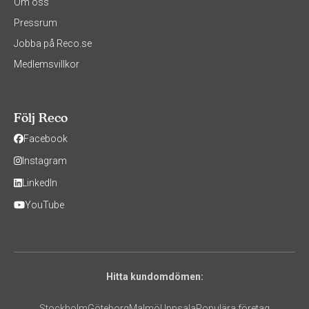
Om oss
Pressrum
Jobba på Reco.se
Medlemsvillkor
Följ Reco
Facebook
Instagram
LinkedIn
YouTube
Hitta kundomdömen:
Stockholm
Göteborg
Malmö
Uppsala
Populära företag