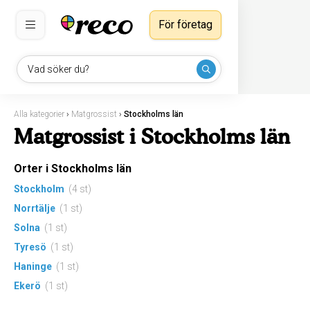
För företag
Vad söker du?
Alla kategorier
›
Matgrossist
›
Stockholms län
Matgrossist i Stockholms län
Orter i Stockholms län
Stockholm
(4 st)
Norrtälje
(1 st)
Solna
(1 st)
Tyresö
(1 st)
Haninge
(1 st)
Ekerö
(1 st)