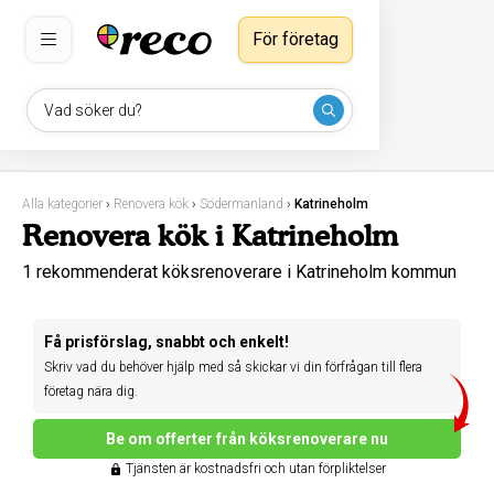
För företag
Vad söker du?
Alla kategorier
›
Renovera kök
›
Södermanland
›
Katrineholm
Renovera kök i Katrineholm
1 rekommenderat köksrenoverare i Katrineholm kommun
Få prisförslag, snabbt och enkelt!
Skriv vad du behöver hjälp med så skickar vi din förfrågan till flera
företag nära dig.
Be om offerter från köksrenoverare nu
Tjänsten är kostnadsfri och utan förpliktelser