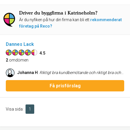
Driver du byggfirma i Katrineholm?
Är du nyfiken på hur din firma kan bli ett
rekommenderat
företag på Reco?
Dannes Lack
4.5
2
omdömen
Johanna H
:
Riktigt bra kundbemötande och riktigt bra och utförligt arbete, möblerna blir som nya när man får tillbaka dom. Jag är riktigt nöjd med resultatet och jag rekommenderar verkligen Dannes lack till alla som går i tankarna om att lacka om möbler eller köks/skåpsluckor.
Få prisförslag
Visa sida:
1