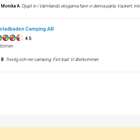
Monika A
:
Djupt in i Värmlands skogarna fann vi denna pärla. Vackert, intim, fräscht, romantisk. Hemtrevlig, gästvänlighet och 
stadbaden Camping AB
4.5
dömen
B
:
Trevlig och ren camping. Fint bad. Vi återkommer.