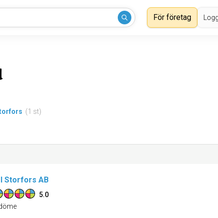
För företag
Logg
d
torfors
(1 st)
l Storfors AB
5.0
döme