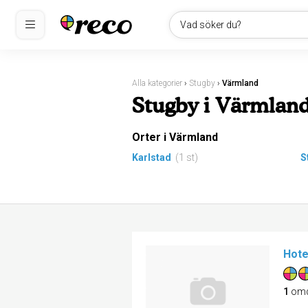
Vad söker du?
Alla kategorier
›
Stugby
›
Värmland
Stugby i Värmlan
Orter i Värmland
Karlstad
(1 st)
S
Hote
1
om