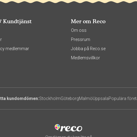
& Kundtjänst
Mer om Reco
s
Om oss
r
Pressrum
olicy medlemmar
Jobba på Reco.se
Medlemsvillkor
itta kundomdömen:
Stockholm
Göteborg
Malmö
Uppsala
Populära före