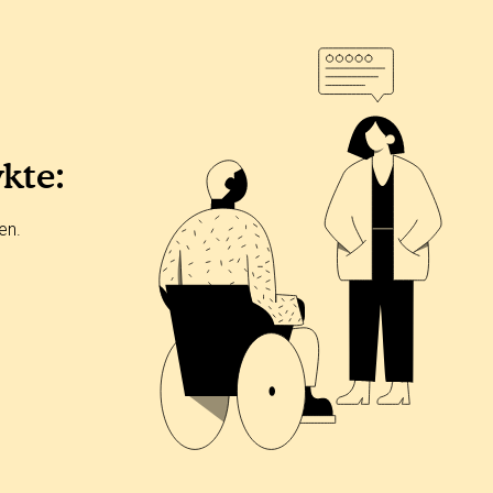
ykte:
en.