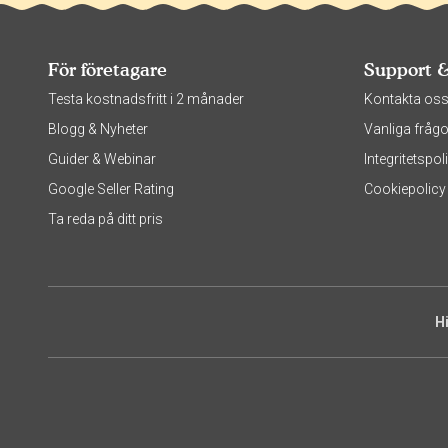
För företagare
Support 
Testa kostnadsfritt i 2 månader
Kontakta os
Blogg & Nyheter
Vanliga frågo
Guider & Webinar
Integritetsp
Google Seller Rating
Cookiepolicy
Ta reda på ditt pris
H