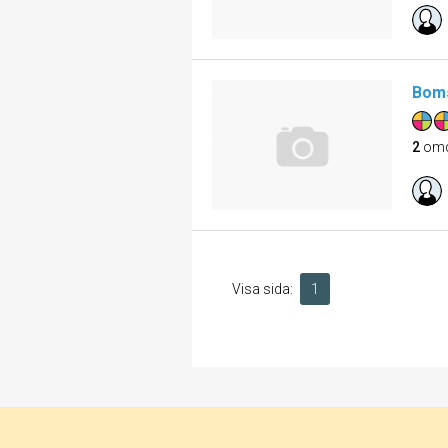
Bom
2
om
Visa sida:
1