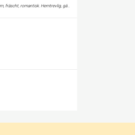
den goda maten i en mysig miljö gör attman gärna vill komma tillbaka!