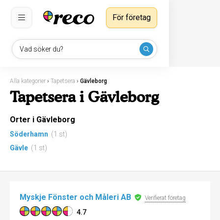
För företag
Vad söker du?
Alla kategorier
›
Tapetsera
›
Gävleborg
Tapetsera i Gävleborg
Orter i Gävleborg
Söderhamn
(1 st)
Gävle
(1 st)
Myskje Fönster och Måleri AB
Verifierat företag
4.7