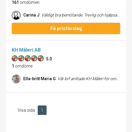
161
omdömen
Carina J
:
Väldigt bra bemötande. Trevlig och hjälpsam personal. Är såååå nöjd med mina ommålade köksluckor.
Få prisförslag
KH Måleri AB
5.0
1
omdöme
Ella-britt Maria G
:
Vår brf anlitade KH Måleri för ommålning av våra trapphus från -38 Resultat blev över förväntan! Toppbetyg ! Eftersom vi hade bytt lghdörrar i vårt gamla hus så uppstod div skador vid bytet. Detta fixade dom så fint. Trapphuset är som nytt o den svagt rosa färgen blev toppen! Extra beröm till William som gjorde jobbet! De blev tomt när han va klar o packade ihop.... Kontakten med KH Måleri kändes bra från början till slut. Tack!! Styrelsen brf Valbogården
Visa sida:
1