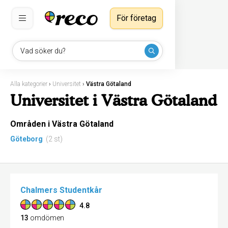
För företag
Vad söker du?
Alla kategorier
›
Universitet
›
Västra Götaland
Universitet i Västra Götaland
Områden i Västra Götaland
Göteborg
(2 st)
Chalmers Studentkår
4.8
13
omdömen