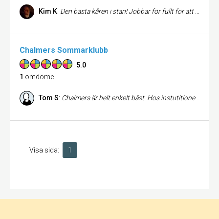
Kim K
:
Den bästa kåren i stan! Jobbar för fullt för att det ska bli så bra som möjligt för de studenter som finns på Chalmers. Att kunna erbjuda sina medlemmar saker som bastu, pool, fester och mycket mycket mer, något som uppskattas utav medlemmarna i kåren. Med allt detta som Chalmers Studentkår gör för medlemmarna gör att det blir en roligare tid att studera på Chalmers och att man orkar ge det lilla extra när man vet att man sedan kan få göra annat på fritiden med skolkamraterna!
Chalmers Sommarklubb
5.0
1
omdöme
Tom S
:
Chalmers är helt enkelt bäst. Hos instutitionen för data & informat får chalmeristen information och får det otroliga nöjet att stöta på data folk som oftast kan hittas springandes utanför. Vi älskar, vi älskar data.
Visa sida:
1