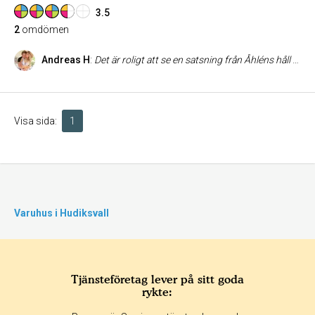
3.5
2
omdömen
Andreas H
:
Det är roligt att se en satsning från Åhléns håll att satsa på en liten stad som Bollnäs. Nyrenoverat och betydligt mer shoppingvänligt än någonsin. Man kan ju alltid hoppas på att de gått i bräschen för resten av staden!
Visa sida:
1
Varuhus i Hudiksvall
Tjänsteföretag lever på sitt goda
rykte: