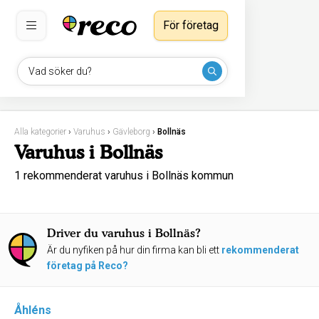
För företag
Vad söker du?
Alla kategorier
›
Varuhus
›
Gävleborg
›
Bollnäs
Varuhus i Bollnäs
1 rekommenderat varuhus i Bollnäs kommun
Driver du varuhus i Bollnäs?
Är du nyfiken på hur din firma kan bli ett
rekommenderat
företag på Reco?
Åhléns