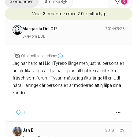
3 omdömen
Utforska
0
Visar
3
omdömen med
2.0
i snittbetyg
Margarita Del C R
2024-09-23
Skrev om LiDL
Okontrollerat omdöme
Jag har handlat i Lidl iTyresö länge men just nu personalen
är inte lika villiga att hjälpa till plus att butiken är inte lika
fräsch som forum. Tyvärr måste jag åka länge till en Lidl
nära Haninge där personalen är motiverad att hjälpa sina
kunder.
0
Jan E
2018-11-29