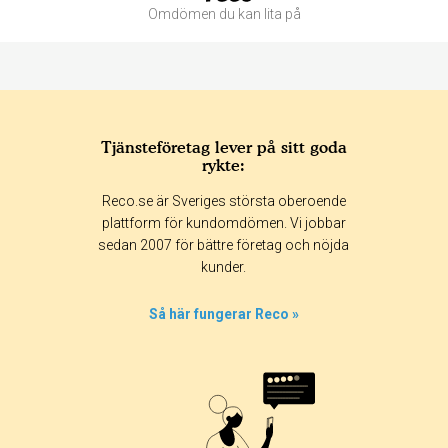
Omdömen du kan lita på
Tjänsteföretag lever på sitt goda
rykte:
Betyg & tidpunkt:
Reco.se är Sveriges största oberoende
Alla
365 dagar
90 dagar
30 dagar
plattform för kundomdömen. Vi jobbar
sedan 2007 för bättre företag och nöjda
0%
kunder.
33%
0%
Så här fungerar Reco »
0%
67%