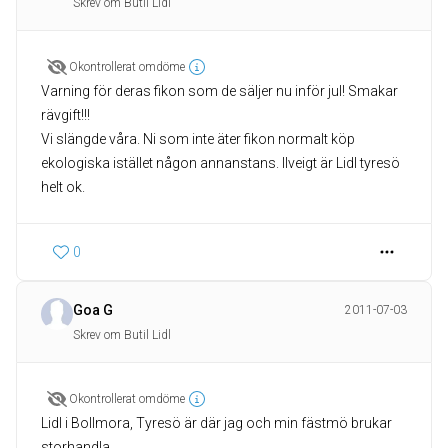
Skrev om Butil Lidl
Okontrollerat omdöme
Varning för deras fikon som de säljer nu inför jul! Smakar
rävgift!!!
Vi slängde våra. Ni som inte äter fikon normalt köp
ekologiska istället någon annanstans. Ilveigt är Lidl tyresö
helt ok.
0
Goa G
2011-07-03
Skrev om Butil Lidl
Okontrollerat omdöme
Lidl i Bollmora, Tyresö är där jag och min fästmö brukar
storhandla.