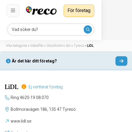
För företag
Vad söker du?
Alla kategorier
›
Mataffär
›
Stockholms län
›
Tyresö
›
LiDL
Är det här ditt företag?
LiDL
Ej verifierat företag
Ring 4620-19 08 070
Bollmoravägen 186, 135 47 Tyresö
www.lidl.se