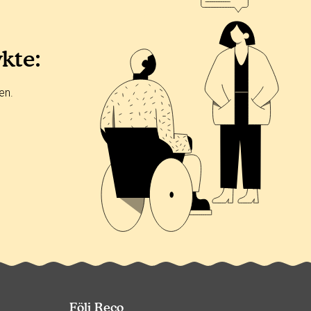
ykte:
en.
Följ Reco