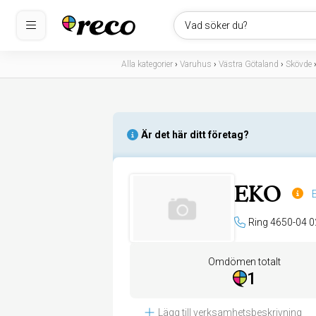
Vad söker du?
Alla kategorier
›
Varuhus
›
Västra Götaland
›
Skövde
Är det här ditt företag?
EKO
E
Ring 4650-04 0
Omdömen totalt
1
Lägg till verksamhetsbeskrivning