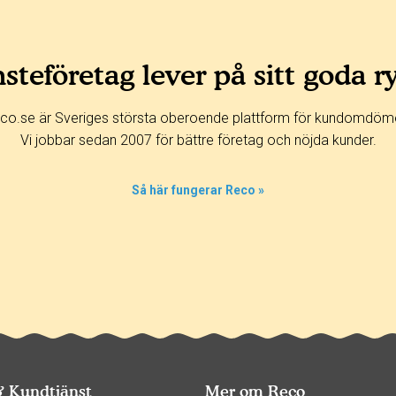
steföretag lever på sitt goda r
co.se är Sveriges största oberoende plattform för kundomdöm
Vi jobbar sedan 2007 för bättre företag och nöjda kunder.
Så här fungerar Reco »
& Kundtjänst
Mer om Reco