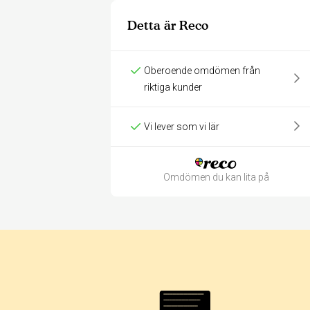
Detta är Reco
Oberoende omdömen från
riktiga kunder
Vi lever som vi lär
Omdömen du kan lita på
Betyg & tidpunkt: