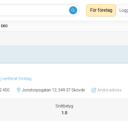
För företag
Logg
›
EKO
j verifierat företag
2 450
Jonstorpsgatan 12, 549 37 Skövde
Ändra adress
Snittbetyg
1.0