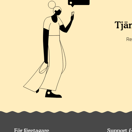
Alla
365 dagar
90 dagar
30 dagar
0%
0%
Tjän
0%
0%
Re
100%
För företagare
Support 