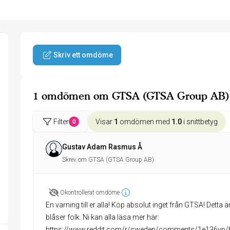
Skriv ett omdöme
1 omdömen om GTSA (GTSA Group AB)
Filter
Visar
1
omdömen med
1.0
i snittbetyg
0
Gustav Adam Rasmus Å
Skrev om GTSA (GTSA Group AB)
Okontrollerat omdöme
En varning till er alla! Köp absolut inget från GTSA! Detta 
blåser folk. Ni kan alla läsa mer här:
https://www.reddit.com/r/sweden/comments/1e136vp