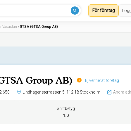
För företag
Logg
›
Vasastan
›
GTSA (GTSA Group AB)
GTSA Group AB)
Ej verifierat företag
2 650
Lindhagensterrassen 5, 112 18 Stockholm
Ändra ad
Snittbetyg
1.0