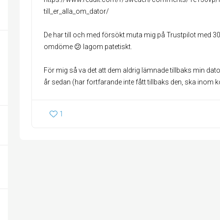
till_er_alla_om_dator/
De har till och med försökt muta mig på Trustpilot med 300
omdöme 😕 lagom patetiskt.
För mig så va det att dem aldrig lämnade tillbaks min dato
år sedan (har fortfarande inte fått tillbaks den, ska inom ko
1