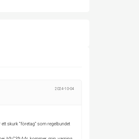
2024-10-04
är ett skurk "företag" som regelbundet
/hej_h%C3%A4r_kommer_min_varning_