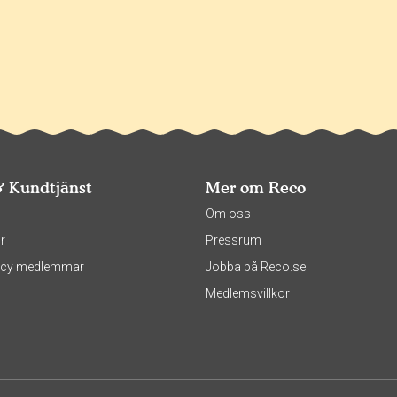
& Kundtjänst
Mer om Reco
s
Om oss
r
Pressrum
olicy medlemmar
Jobba på Reco.se
Medlemsvillkor