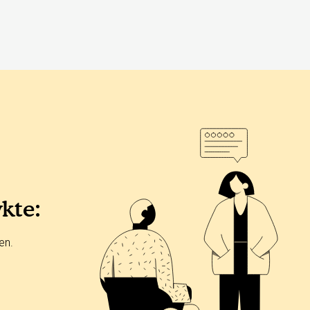
ykte:
en.