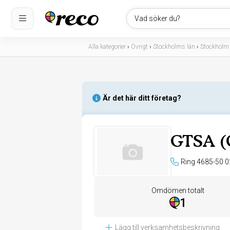
Vad söker du?
Alla kategorier
›
Övrigt
›
Stockholms län
›
Stockholm
Är det här ditt företag?
GTSA (
Ring 4685-50 0
Omdömen totalt
1
Lägg till verksamhetsbeskrivning