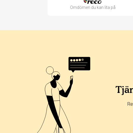
Omdömen du kan lita på
Betyg & tidpunkt:
Alla
365 dagar
90 dagar
30 dagar
0%
0%
Tjän
0%
0%
Re
100%