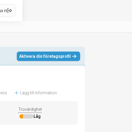
a in
Aktivera din företagsprofil
ress
Lägg till information
Trovärdighet
Låg