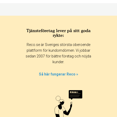
Tjänsteföretag lever på sitt goda
rykte:
Betyg & tidpunkt:
Reco.se är Sveriges största oberoende
Alla
365 dagar
90 dagar
30 dagar
plattform för kundomdömen. Vi jobbar
sedan 2007 för bättre företag och nöjda
100%
kunder.
0%
0%
Så här fungerar Reco »
0%
0%