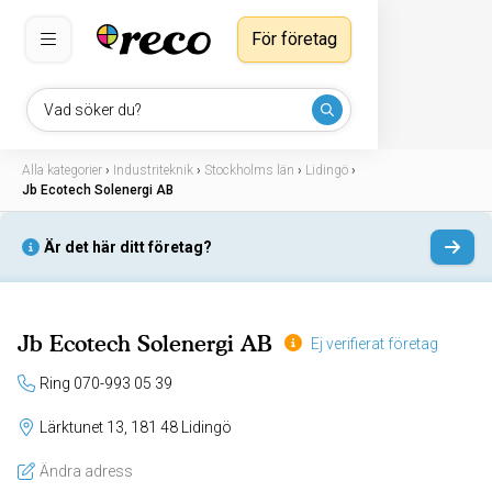
För företag
Vad söker du?
Alla kategorier
›
Industriteknik
›
Stockholms län
›
Lidingö
›
Jb Ecotech Solenergi AB
Är det här ditt företag?
Jb Ecotech Solenergi AB
Ej verifierat företag
Ring 070-993 05 39
Lärktunet 13, 181 48 Lidingö
Ändra adress