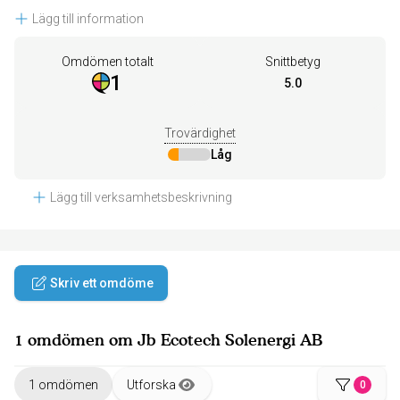
Lägg till information
Omdömen totalt
Snittbetyg
1
5.0
Trovärdighet
Låg
Lägg till verksamhetsbeskrivning
Skriv ett omdöme
1 omdömen om Jb Ecotech Solenergi AB
1 omdömen
Utforska
0