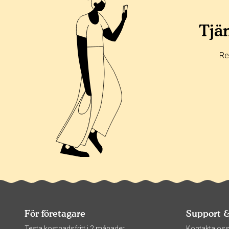
Tjän
Re
För företagare
Support 
Testa kostnadsfritt i 2 månader
Kontakta os