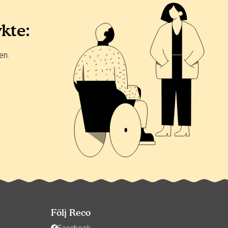
ykte:
en.
Följ Reco