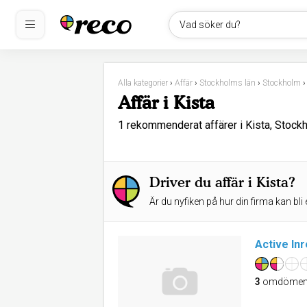
Vad söker du?
Alla kategorier
›
Affär
›
Stockholms län
›
Stockholm
Affär i Kista
1 rekommenderat affärer i Kista, Stock
Driver du affär i Kista?
Är du nyfiken på hur din firma kan bli 
Active In
3
omdöme