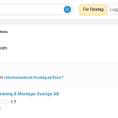
För företag
Logg
›
Kista
holm
ett
rekommenderat företag på Reco?
redning & Montage Sverige AB
1.7
n