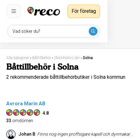
För företag
Vad söker du?
Alla kategorier
›
Båttillbehör
›
Stockholms län
›
Solna
Båttillbehör i Solna
2 rekommenderade båttillbehörbutiker i Solna kommun
Avrora Marin AB
4.8
33
omdömen
Johan B
:
Finns nog ingen proffsigare kapell och dynmakare i Sverige, dessutom mycket snabba!