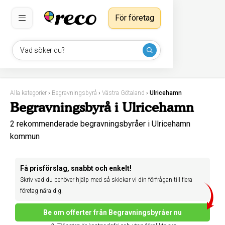
För företag
Vad söker du?
Alla kategorier
›
Begravningsbyrå
›
Västra Götaland
›
Ulricehamn
Begravningsbyrå i Ulricehamn
2 rekommenderade begravningsbyråer i Ulricehamn
kommun
Få prisförslag, snabbt och enkelt!
Skriv vad du behöver hjälp med så skickar vi din förfrågan till flera
företag nära dig.
Be om offerter från Begravningsbyråer nu