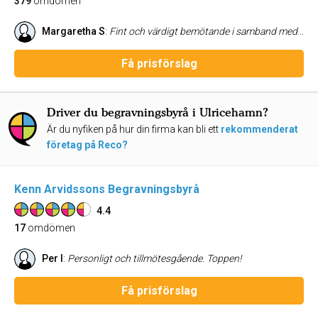
379
omdömen
Margaretha S
:
Fint och värdigt bemötande i samband med allt gällande från första mötet via telefon till personligt möte och allt gällande begravning av närstående. Tack
Få prisförslag
Driver du begravningsbyrå i Ulricehamn?
Är du nyfiken på hur din firma kan bli ett
rekommenderat
företag på Reco?
Kenn Arvidssons Begravningsbyrå
4.4
17
omdömen
Per I
:
Personligt och tillmötesgående. Toppen!
Få prisförslag