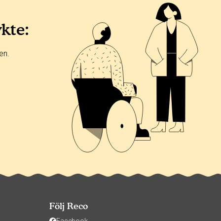
ykte:
en.
Följ Reco