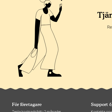
Tjän
Re
För företagare
Support 
Testa kostnadsfritt i 2 månader
Kontakta os