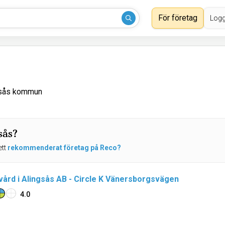
För företag
Logg
gsås kommun
sås?
ett
rekommenderat företag på Reco?
vård i Alingsås AB - Circle K Vänersborgsvägen
4.0