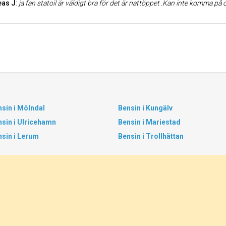
eas J
:
ja fan statoil är väldigt bra för det är nattöppet .Kan inte komma på
sin i Mölndal
Bensin i Kungälv
sin i Ulricehamn
Bensin i Mariestad
sin i Lerum
Bensin i Trollhättan