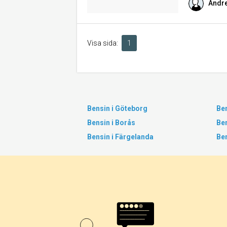
Andr
Visa sida:
1
Bensin i Göteborg
Ben
Bensin i Borås
Ben
Bensin i Färgelanda
Ben