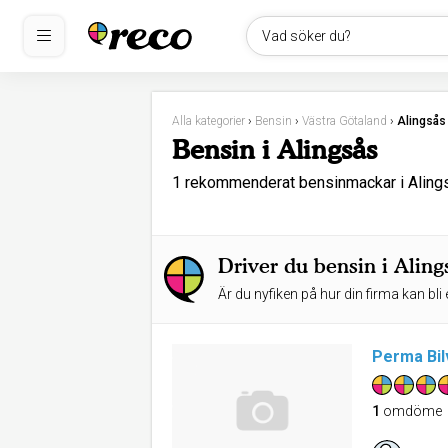
Vad söker du?
Alla kategorier
›
Bensin
›
Västra Götaland
›
Alingsås
Bensin i Alingsås
1 rekommenderat bensinmackar i Alin
Driver du bensin i Aling
Är du nyfiken på hur din firma kan bli 
Perma Bil
1
omdöme