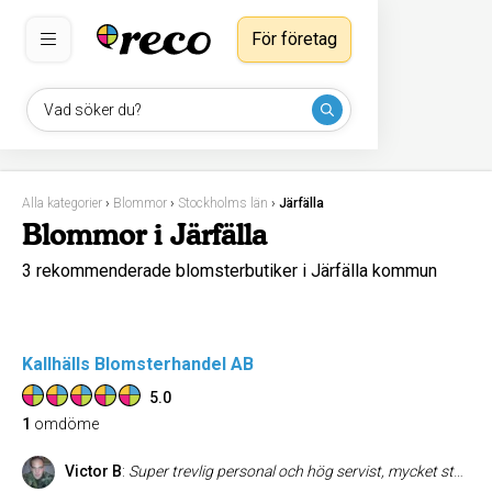
För företag
Vad söker du?
Alla kategorier
›
Blommor
›
Stockholms län
›
Järfälla
Blommor i Järfälla
3 rekommenderade blomsterbutiker i Järfälla kommun
Kallhälls Blomsterhandel AB
5.0
1
omdöme
Victor B
:
Super trevlig personal och hög servist, mycket stort utbud på snitt som såväl krukväxter.