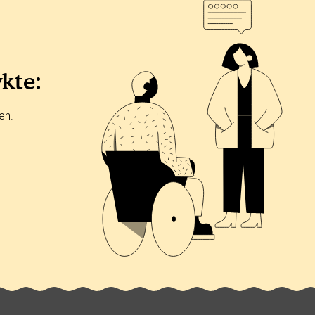
ykte:
en.