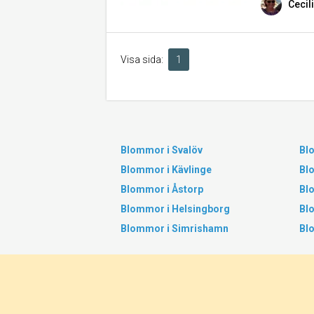
Cecil
Visa sida:
1
Blommor i Svalöv
Bl
Blommor i Kävlinge
Bl
Blommor i Åstorp
Bl
Blommor i Helsingborg
Bl
Blommor i Simrishamn
Bl