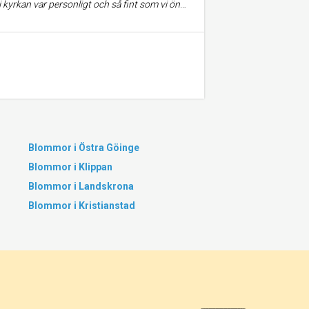
som vi önskade. Även allt i församlingshemmet fungerade utmärkt.
Blommor i Östra Göinge
Blommor i Klippan
Blommor i Landskrona
Blommor i Kristianstad