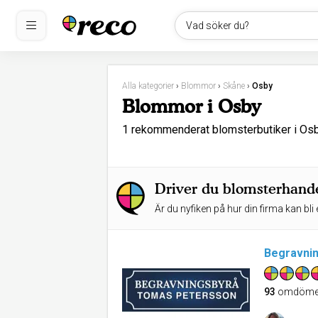
Vad söker du?
Alla kategorier
›
Blommor
›
Skåne
›
Osby
Blommor i Osby
1 rekommenderat blomsterbutiker i O
Driver du blomsterhande
Är du nyfiken på hur din firma kan bli 
Begravni
93
omdöme