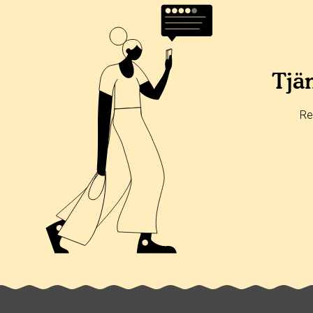
Tjän
Re