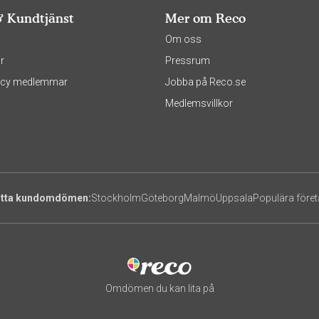
& Kundtjänst
Mer om Reco
s
Om oss
r
Pressrum
olicy medlemmar
Jobba på Reco.se
Medlemsvillkor
itta kundomdömen:
Stockholm
Göteborg
Malmö
Uppsala
Populära före
Omdömen du kan lita på