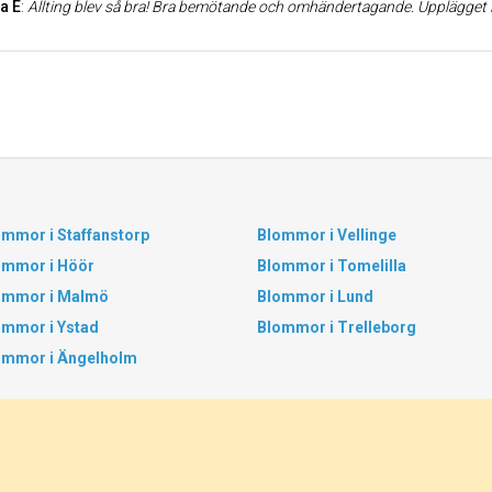
ia E
:
Allting blev så bra! Bra bemötande och omhändertagande. Upplägget i kyrkan var personligt och så fint 
ommor i Staffanstorp
Blommor i Vellinge
ommor i Höör
Blommor i Tomelilla
ommor i Malmö
Blommor i Lund
ommor i Ystad
Blommor i Trelleborg
ommor i Ängelholm