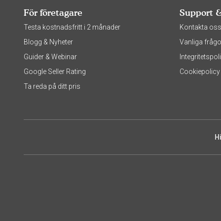
För företagare
Support 
Testa kostnadsfritt i 2 månader
Kontakta os
Blogg & Nyheter
Vanliga frågo
Guider & Webinar
Integritetsp
Google Seller Rating
Cookiepolicy
Ta reda på ditt pris
H