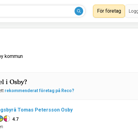
För företag
Logg
sby kommun
l i Osby?
ett
rekommenderat företag på Reco?
ngsbyrå Tomas Petersson Osby
4.7
n