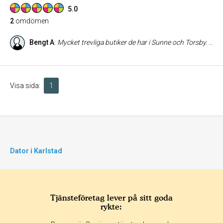
5.0
2
omdömen
Bengt A
:
Mycket trevliga butiker de har i Sunne och Torsby. Bra produkter till vettiga priser. Sen är den personal som jobbar i butikerna superb.
Visa sida:
1
Dator i Karlstad
Tjänsteföretag lever på sitt goda
rykte: