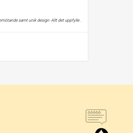
lovningsringar och sedan våra vigselringar efter samtal och diskussion.. Kan varmt rekommendera!