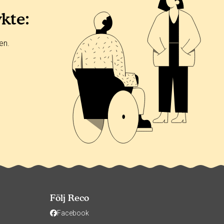
ykte:
en.
Följ Reco
Facebook