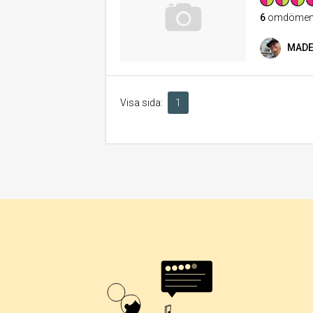
6
omdöme
MADE
Visa sida:
1