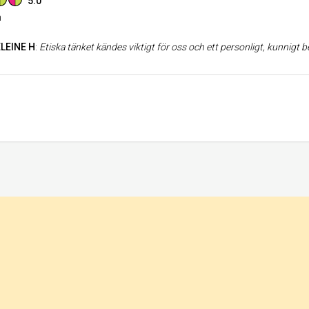
5.0
n
LEINE H
:
Etiska tänket kändes viktigt för oss och ett personligt, kunnigt bemötande samt unik design. Allt det uppfyller Elin! Vi beställde våra för