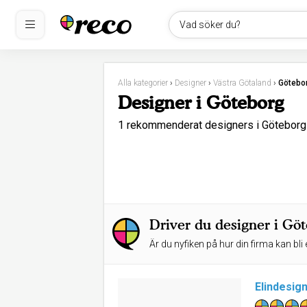
Vad söker du?
Alla kategorier
›
Designer
›
Västra Götaland
›
Götebo
Designer i Göteborg
1 rekommenderat designers i Götebor
Driver du designer i Gö
Är du nyfiken på hur din firma kan bli 
Elindesig