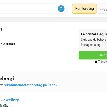
För företag
Logg
rg
Få prisförslag, 
Skriv vad du behöver 
g kommun
företag nära dig.
Be om
Tjänste
teborg?
ett
rekommenderat företag på Reco?
n Jewellery