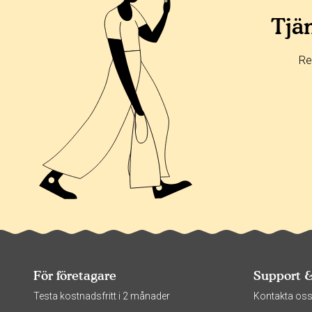
Tjän
Re
För företagare
Support 
Testa kostnadsfritt i 2 månader
Kontakta os