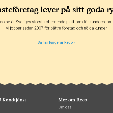
steföretag lever på sitt goda r
co.se är Sveriges största oberoende plattform för kundomdöm
Vi jobbar sedan 2007 för bättre företag och nöjda kunder.
Så här fungerar Reco »
& Kundtjänst
Mer om Reco
s
Om oss