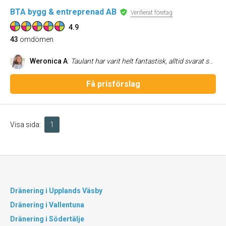
BTA bygg & entreprenad AB
Verifierat företag
4.9
43
omdömen
Weronica A
:
Taulant har varit helt fantastisk, alltid svarat snabbt på sms och samtal, gjort det lilla extra och haft oändligt med tålamod och svarat på tusen frågor. Lite språksvårigheter med andra personer som varit på plats i huset men Taulant har alltid ryckt in och löst saker. Alla har varit tillmötesgående och hjälpt till vid behov, tex tagit emot leveranser till huset när jag inte varit på plats. Jag är jättenöjd och glad över mitt fina badrum.
Få prisförslag
Visa sida:
1
Dränering i Upplands Väsby
Dränering i Vallentuna
Dränering i Södertälje