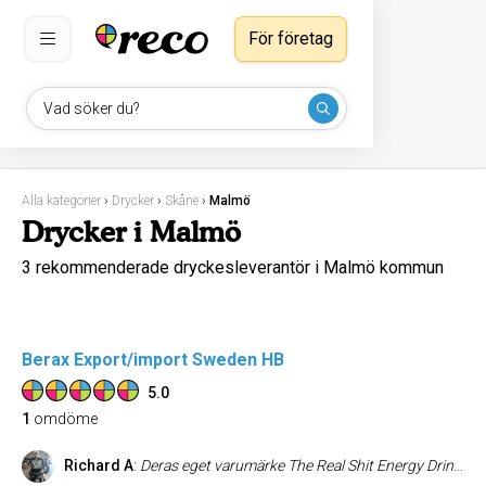
För företag
Vad söker du?
Alla kategorier
›
Drycker
›
Skåne
›
Malmö
Drycker i Malmö
3 rekommenderade dryckesleverantör i Malmö kommun
Berax Export/import Sweden HB
5.0
1
omdöme
Richard A
:
Deras eget varumärke The Real Shit Energy Drink är troligtvis bäst och godast på marknaden..!! Oj oj oj..!