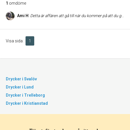
1
omdöme
Ami H
:
Detta är affären att gå till när du kommer på att du glömt köpa vinet till lördagskvällen och klockan är halv tre på eftermiddagen. Generösa öppettider, ett väldigt bra sortiment och kunnig och trevlig personal utgör ytterligare plus naturligtvis. Vill man så kan man också slänga lite käft med de trevliga vakterna i denna affär... i brist på annat alltså.
Visa sida:
1
Drycker i Svalöv
Drycker i Lund
Drycker i Trelleborg
Drycker i Kristianstad