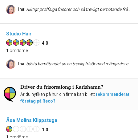
Ina
:
Riktigt proffsiga frisörer och så trevligt bemötande från alla. Familjärt. Alltid nöjd 👌🏼
Studio Häir
4.0
1
omdöme
Ina
:
bästa bemötandet av en trevlig frisör med många års erfarenhet. /Elina
Driver du frisörsalong i Karlshamn?
Är du nyfiken på hur din firma kan bli ett
rekommenderat
företag på Reco?
Åsa Molins Klippstuga
1.0
1
omdöme