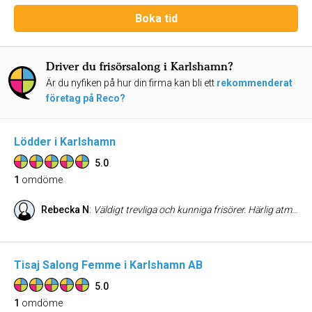
Boka tid
Driver du frisörsalong i Karlshamn?
Är du nyfiken på hur din firma kan bli ett
rekommenderat
företag på Reco?
Lödder i Karlshamn
5.0
1
omdöme
Rebecka N
:
Väldigt trevliga och kunniga frisörer. Härlig atmosfär och fin inredning. Trendkänsliga och samtidigt bra på att passa in på den egna personen. Man känner sig välkommen. Priset är likvärdigt med andra frisörer i stan. Väldigt positivt intryck, kan verkligen rekommendera till andra personer.
Tisaj Salong Femme i Karlshamn AB
5.0
1
omdöme