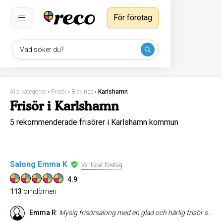
För företag
Vad söker du?
Alla kategorier
›
Frisör
›
Blekinge
›
Karlshamn
Frisör i Karlshamn
5 rekommenderade frisörer i Karlshamn kommun
Salong Emma K
Verifierat företag
4.9
113
omdömen
Emma R
:
Mysig frisörsalong med en glad och härlig frisör som alltid ser till kundens bästa oavsett två åring eller vuxen! Rekommenderar varmt.