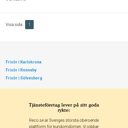
Visa sida:
1
Frisör i Karlskrona
Frisör i Ronneby
Frisör i Sölvesborg
Tjänsteföretag lever på sitt goda
rykte:
Reco.se är Sveriges största oberoende
plattform för kundomdömen. Vi jobbar