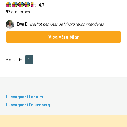
4.7
97
omdömen
Ewa B
:
Trevligt bemötande lyhörd rekommenderas
Visa våra bilar
Visa sida:
1
Husvagnar i Laholm
Husvagnar i Falkenberg