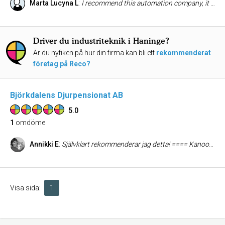
Marta Lucyna L
:
I recommend this automation company, it provides great service with high level of professionalism.
Driver du industriteknik i Haninge?
Är du nyfiken på hur din firma kan bli ett
rekommenderat
företag på Reco?
Björkdalens Djurpensionat AB
5.0
1
omdöme
Annikki E
:
Självklart rekommenderar jag detta! ==== Kanooon!! Här kan din kisse vara trygg... kan även gå ut om han/hon måste få det!
Visa sida:
1