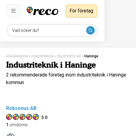
För företag
Vad söker du?
Alla kategorier
›
Industriteknik
›
Stockholms län
›
Haninge
Industriteknik i Haninge
2 rekommenderade företag inom industriteknik i Haninge
kommun
Robsonus AB
5.0
1
omdöme