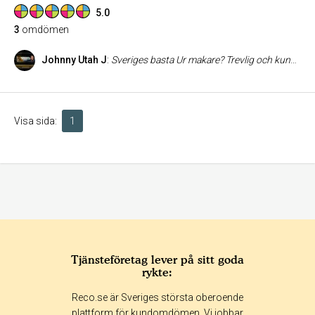
5.0
3
omdömen
Johnny Utah J
:
Sveriges basta Ur makare? Trevlig och kunnig personal. Bra pa battre marken, Aqualand, Breitling, Rolex etc.
Visa sida:
1
Tjänsteföretag lever på sitt goda
rykte:
Reco.se är Sveriges största oberoende
plattform för kundomdömen. Vi jobbar