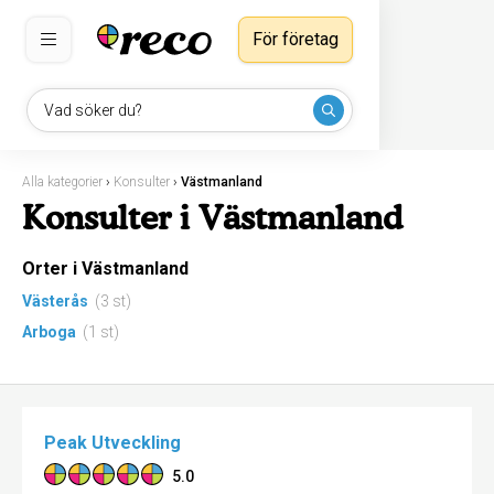
För företag
Vad söker du?
Alla kategorier
›
Konsulter
›
Västmanland
Konsulter i Västmanland
Orter i Västmanland
Västerås
(3 st)
Arboga
(1 st)
Peak Utveckling
5.0