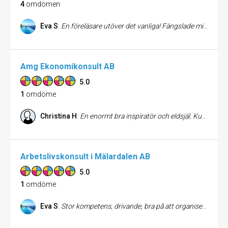
4
omdömen
Eva S
:
En föreläsare utöver det vanliga! Fängslade mig från första stund. Det är första gången jag upplevt att föreläsningen/tiden (tre timmar) flög iväg. Hon har sådan utstrålning och pondus. Är proffsig, kunnig, intressant och rolig. Vad föreläsningen handlade om? Värdegrund och attityder inom arbetslivet.
Amg Ekonomikonsult AB
5.0
1
omdöme
Christina H
:
En enormt bra inspiratör och eldsjäl. Kunnig i företagande ut i fingerspetsarna !!
Arbetslivskonsult i Mälardalen AB
5.0
1
omdöme
Eva S
:
Stor kompetens, drivande, bra på att organisera, en energikick som utbildare, ser utanför boxen, gillar att göra det lilla extra för åhörarna.