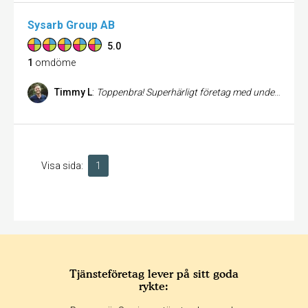
Sysarb Group AB
5.0
1
omdöme
Timmy L
:
Toppenbra! Superhärligt företag med underbara medarbetare som alltid levererar.
Visa sida:
1
Tjänsteföretag lever på sitt goda
rykte: