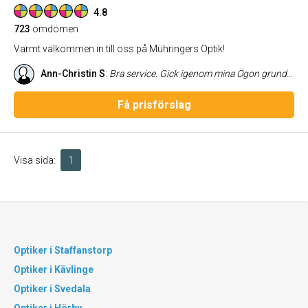
4.8
723
omdömen
Varmt välkommen in till oss på Mühringers Optik!
Ann-Christin S
:
Bra service. Gick igenom mina Ögon grundligt. Fick en remiss till ögonkliniken
Få prisförslag
Visa sida:
1
Optiker i Staffanstorp
Optiker i Kävlinge
Optiker i Svedala