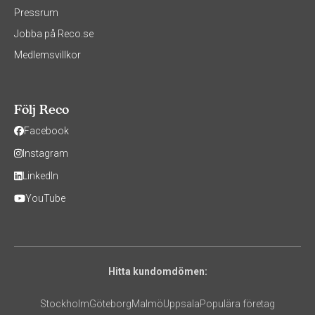
Pressrum
Jobba på Reco.se
Medlemsvillkor
Följ Reco
Facebook
Instagram
LinkedIn
YouTube
Hitta kundomdömen:
Stockholm
Göteborg
Malmö
Uppsala
Populära företag