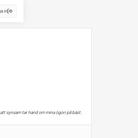
a in
på, därför kommer jag att vara synsam trogen. Har flyttat till Linköping och har även där blivit bra bemött av synsam.