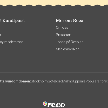
& Kundtjänst
Mer om Reco
s
Om oss
r
Pressrum
olicy medlemmar
Jobba på Reco.se
Medlemsvillkor
itta kundomdömen:
Stockholm
Göteborg
Malmö
Uppsala
Populära före