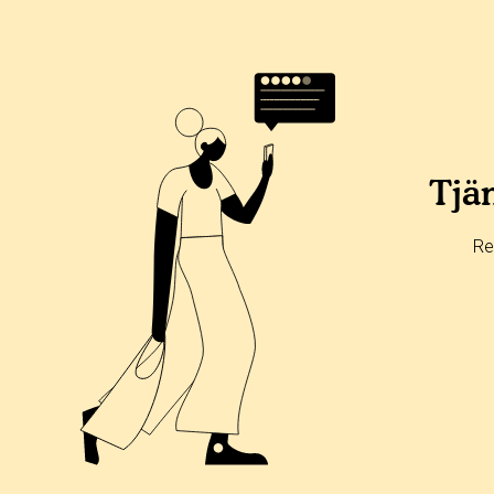
Tjän
Re