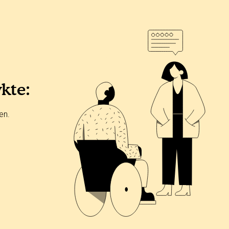
ykte:
en.