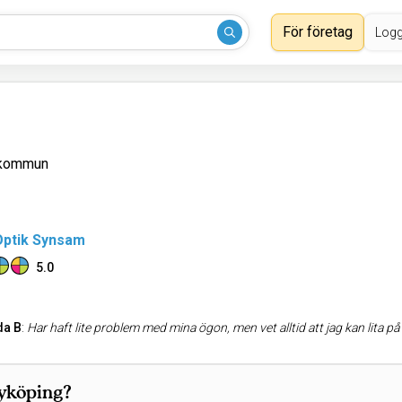
För företag
Logg
 kommun
Optik Synsam
5.0
da B
:
Har haft lite problem med mina ögon, men vet alltid att jag kan lita på att synsam tar hand om mina ögon på bästa sätt. Har varit hos en annan optiker tidigare och det var inget att lita 
Nyköping?