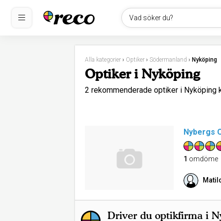
Vad söker du?
Alla kategorier
›
Optiker
›
Södermanland
›
Nyköping
Optiker i Nyköping
2 rekommenderade optiker i Nyköping
Nybergs 
1
omdöme
Matil
Driver du optikfirma i 