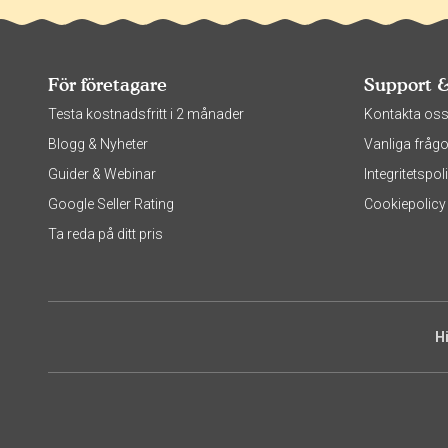
För företagare
Support 
Testa kostnadsfritt i 2 månader
Kontakta os
Blogg & Nyheter
Vanliga frågo
Guider & Webinar
Integritetsp
Google Seller Rating
Cookiepolicy
Ta reda på ditt pris
H