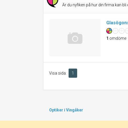
Är du nyfiken på hur din firma kan bli 
Glasögons
1
omdöme
Visa sida:
1
Optiker i Vingåker