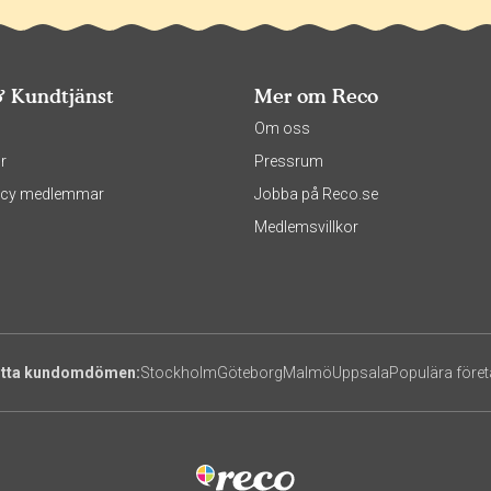
& Kundtjänst
Mer om Reco
s
Om oss
r
Pressrum
olicy medlemmar
Jobba på Reco.se
Medlemsvillkor
itta kundomdömen:
Stockholm
Göteborg
Malmö
Uppsala
Populära före