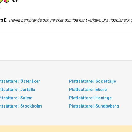
4.8
n
s E
:
Trevlig bemötande och mycket duktiga hantverkare. Bra tidsplanering, mycket väl utfört arbete, har försökt och lyckats 
ttsättare i Österåker
Plattsättare i Södertälje
ttsättare i Järfälla
Plattsättare i Ekerö
ttsättare i Salem
Plattsättare i Haninge
ttsättare i Stockholm
Plattsättare i Sundbyberg