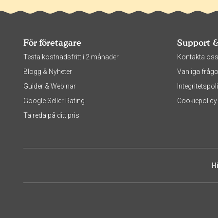
För företagare
Support 
Testa kostnadsfritt i 2 månader
Kontakta os
Blogg & Nyheter
Vanliga frågo
Guider & Webinar
Integritetsp
Google Seller Rating
Cookiepolicy
Ta reda på ditt pris
H