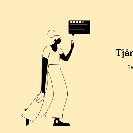
Tjän
Re