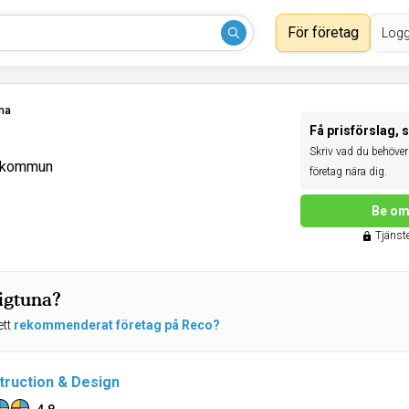
För företag
Logg
na
Få prisförslag, 
Skriv vad du behöver 
a kommun
företag nära dig.
Be om 
Tjänste
Sigtuna?
ett
rekommenderat företag på Reco?
ruction & Design