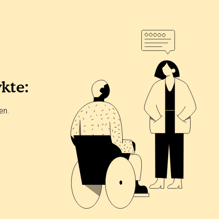
ykte:
en.